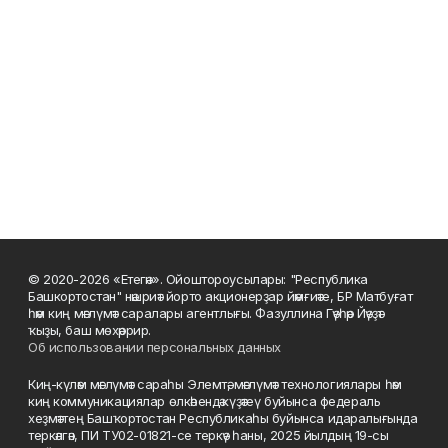
© 2020-2026 «Етегән». Ойоштороусылары: "Республика
Башкортостан" нәшриәт йорто акционерҙар йәмғиәте, БР Матбуғат
һәм киң мәғлүмәт саралары агентлығы. Фазуллина Гәүһәр Йәүҙәт
ҡыҙы, баш мөхәррир.
Об использовании персональных данных
Киң-күләм мәғлүмәт сараһы Элемтә, мәғлүмәт технологиялары һәм
киң коммуникациялар өлкәһендә күҙәтеү буйынса федераль
хеҙмәттең Башҡортостан Республикаһы буйынса идаралығында
теркәлгән, ПИ ТУ02-01821-се теркәү һаны, 2025 йылдың 19-сы