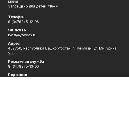
майы.
Запрещено для детей «18+»
Телефон
8 (34782) 5-12-96
Эл. почта
tvest@yandex.ru
Адрес
452750, Республика Башкортостан, г. Туймазы, ул. Мичурина,
20Б
Рекламная служба
8 (34782) 5-13-00
Редакция
8 (34782) 5-13-05
Приемная
8 (34782) 5-12-96
Сотрудничество
8 (34782) 5-13-05
Отдел кадров
8 (34782) 5-12-96