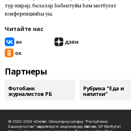
тур-нирҙар, балалар һабантуйы һәм матбуғат
конференцияһы уҙҙы.
Читайте нас
Партнеры
Фотобанк
Рубрика "Еда и
журналистов РБ
напитки"
© 2020-2026 «Етегән». Ойоштороусылары: "Республика
Башкортостан" нәшриәт йорто акционерҙар йәмғиәте, БР Матбуғат