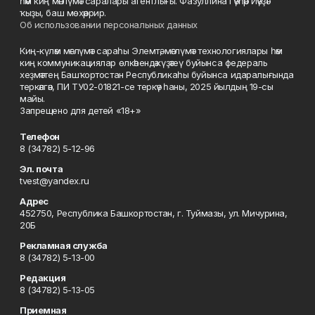
һәм киң мәғлүмәт саралары агентлығы. Фазуллина Гәүһәр Йәүҙәт
ҡыҙы, баш мөхәррир.
Об использовании персональных данных
Киң-күләм мәғлүмәт сараһы Элемтә, мәғлүмәт технологиялары һәм
киң коммуникациялар өлкәһендә күҙәтеү буйынса федераль
хеҙмәттең Башҡортостан Республикаһы буйынса идаралығында
теркәлгән, ПИ ТУ02-01821-се теркәү һаны, 2025 йылдың 19-сы
майы.
Запрещено для детей «18+»
Телефон
8 (34782) 5-12-96
Эл. почта
tvest@yandex.ru
Адрес
452750, Республика Башкортостан, г. Туймазы, ул. Мичурина,
20Б
Рекламная служба
8 (34782) 5-13-00
Редакция
8 (34782) 5-13-05
Приемная