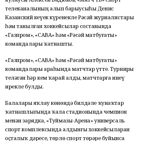
телеканалының алып барыусыһы Денис
Казанский кеүек күренекле Рәсәй журналистары
һәм танылған хоккейсылар составында
«Газпром», «САВА» һәм «Рәсәй матбуғаты»
командалары ҡатнашты.
«Газпром», «САВА» һәм «Рәсәй матбуғаты»
командалары араһында матчтар үтте. Турнирҙы
теләгән һәр кем ҡарай алды, матчтарға инеү
ирекле булды.
Балаларҙы яҡлау көнөндә билдәле ҡунаҡтар
ҡатнашлығында ҡала стадионында чемпион
менән зарядка, «Туймазы-Арена» универсаль
спорт комплексында алдынғы хоккейсыларҙан
оҫталыҡ дәресе, төрлө спорт төрҙәре буйынса