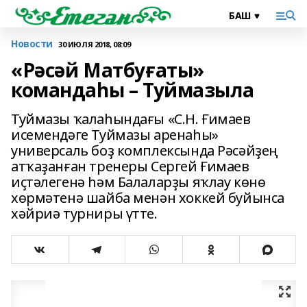
Новости
30 ИЮЛЯ 2018, 08:09
«Рәсәй Матбуғаты»
командаһы – Туймазыла
Туймазы ҡалаһындағы «С.Н. Ғимаев
исемендәге Туймазы аренаһы»
универсаль боҙ комплексында Рәсәйҙең
атҡаҙанған тренеры Сергей Ғимаев
иҫтәлегенә һәм Балаларҙы яҡлау көнө
хөрмәтенә шайба менән хоккей буйынса
хәйриә турниры үтте.