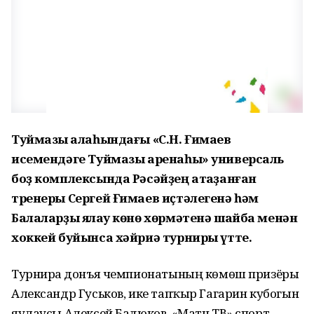
Туймазы ҡалаһындағы «С.Н. Ғимаев
исемендәге Туймазы аренаһы» универсаль
боҙ комплексында Рәсәйҙең атҡаҙанған
тренеры Сергей Ғимаев иҫтәлегенә һәм
Балаларҙы яҡлау көнө хөрмәтенә шайба менән
хоккей буйынса хәйриә турниры үтте.
Турнирҙа донъя чемпионатының көмөш призёры
Александр Гуськов, ике тапҡыр Гагарин кубогын
яулаусы Алексей Бадюков, «Матч ТВ» спорт