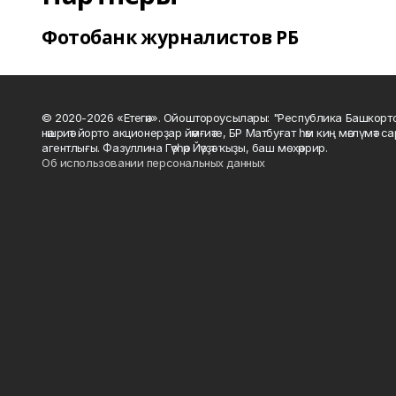
Фотобанк журналистов РБ
© 2020-2026 «Етегән». Ойоштороусылары: "Республика Башкорт
нәшриәт йорто акционерҙар йәмғиәте, БР Матбуғат һәм киң мәғлүмәт 
агентлығы. Фазуллина Гәүһәр Йәүҙәт ҡыҙы, баш мөхәррир.
Об использовании персональных данных