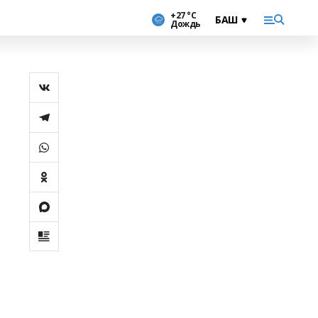
+27 °С
Дождь