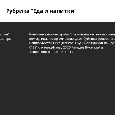
Рубрика "Еда и напитки"
остан"
Киң-күләм мәғлүмәт сараһы Элемтә, мәғлүмәт технологиял
саралары
коммуникациялар өлкәһендә күҙәтеү буйынса федераль 
Башҡортостан Республикаһы буйынса идаралығында те
01821-се теркәү һаны, 2025 йылдың 19-сы майы.
Запрещено для детей «18+»