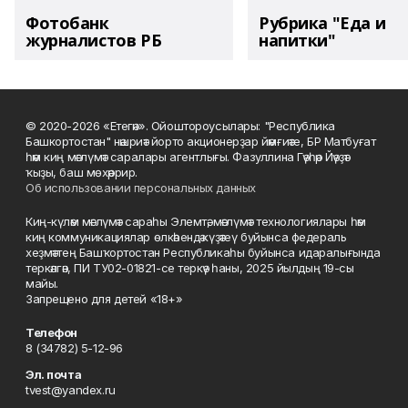
Фотобанк
Рубрика "Еда и
журналистов РБ
напитки"
© 2020-2026 «Етегән». Ойоштороусылары: "Республика
Башкортостан" нәшриәт йорто акционерҙар йәмғиәте, БР Матбуғат
һәм киң мәғлүмәт саралары агентлығы. Фазуллина Гәүһәр Йәүҙәт
ҡыҙы, баш мөхәррир.
Об использовании персональных данных
Киң-күләм мәғлүмәт сараһы Элемтә, мәғлүмәт технологиялары һәм
киң коммуникациялар өлкәһендә күҙәтеү буйынса федераль
хеҙмәттең Башҡортостан Республикаһы буйынса идаралығында
теркәлгән, ПИ ТУ02-01821-се теркәү һаны, 2025 йылдың 19-сы
майы.
Запрещено для детей «18+»
Телефон
8 (34782) 5-12-96
Эл. почта
tvest@yandex.ru