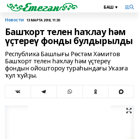
Новости
13 МАРТА 2018, 11:30
Башҡорт телен һаҡлау һәм
үҫтереү фонды булдырылды
Республика Башлығы Рөстәм Хәмитов
Башҡорт телен һаҡлау һәм үҫтереү
фондын ойоштороу тураһындағы Указға
ҡул ҡуйҙы.