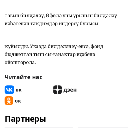
тавын билдәләү, Өфөлә уның урынын билдәләү
йәһәтенән тәҡдимдәр индереү бурысы
ҡуйылды. Указда билдәләнеү-енсә, фонд
бюджеттан тыш сы-ғанаҡтар иҫәбенә
ойошторола.
Читайте нас
Партнеры