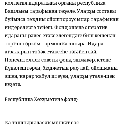
коллегия идаралығы органы республика
Башлығы тарафынан төҙөлә. Уларҙың составы
буйынса тәҡдим ойоштороусылар тарафынан
индерелергә тейеш. Фонд эшенә оператив
идараны рәйес етәкселегендәге биш кешенән
торған төркөм тормошҡа ашыра. Идара
ағзаларын төбәк етәксеһе тәғәйенләй.
Попечителлек советы фонд эшмәкәрлегенең
йүнәлештәрен, бюджетын раҫ-лай, ойошманың
эшен, ҡарар ҡабул итеүен, уларҙың үтәле-шен
күҙәтә.
Республика Хөкүмәтенә фонд-
ҡа тапшырыласаҡ мөлкәт сос-