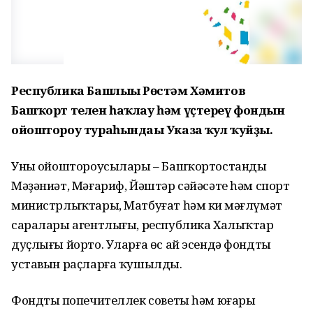
Республика Башлығы Рөстәм Хәмитов
Башҡорт телен һаҡлау һәм үҫтереү фондын
ойоштороу тураһындағы Указға ҡул ҡуйҙы.
Уның ойоштороусылары – Башҡортостандың
Мәҙәниәт, Мәғариф, Йәштәр сәйәсәте һәм спорт
министрлыҡтары, Матбуғат һәм киң мәғлүмәт
саралары агентлығы, республика Халыҡтар
дуҫлығы йорто. Уларға өс ай эсендә фондтың
уставын раҫларға ҡушылды.
Фондтың попечителлек советы һәм юғары