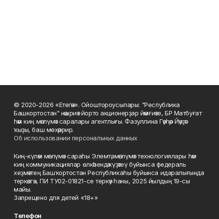
© 2020-2026 «Етегән». Ойоштороусылары: "Республика
Башкортостан" нәшриәт йорто акционерҙар йәмғиәте, БР Матбуғат
һәм киң мәғлүмәт саралары агентлығы. Фазуллина Гәүһәр Йәүҙәт
ҡыҙы, баш мөхәррир.
Об использовании персональных данных
Киң-күләм мәғлүмәт сараһы Элемтә, мәғлүмәт технологиялары һәм
киң коммуникациялар өлкәһендә күҙәтеү буйынса федераль
хеҙмәттең Башҡортостан Республикаһы буйынса идаралығында
теркәлгән, ПИ ТУ02-01821-се теркәү һаны, 2025 йылдың 19-сы
майы.
Запрещено для детей «18+»
Телефон