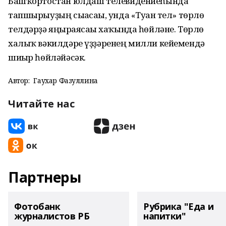
Башҡортостан юлдаш телевидениеһында
тапшырыуҙың сығасағы, унда «Туған тел» төрлө
телдәрҙә яңғыраясағы хаҡында һөйләне. Төрлө
халыҡ вәкилдәре үҙҙәренең милли кейемендә
шиғыр һөйләйәсәк.
Автор:
Гаухар Фазуллина
Читайте нас
Партнеры
Фотобанк
Рубрика "Еда и
журналистов РБ
напитки"