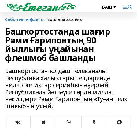
События и факты
7 ФЕВРАЛЯ 2022, 11:10
Башҡортостанда шағир
Рәми Ғариповтың 90
йыллығы уңайынан
флешмоб башланды
Башҡортостан юлдаш телеканалы
республика халыҡтары телдәрендә
видеороликтар серияһын әҙерләй.
Республикала йәшәүсе төрлө милләт
вәкилдәре Рәми Ғариповтың «Туған тел»
шиғырын уҡый.