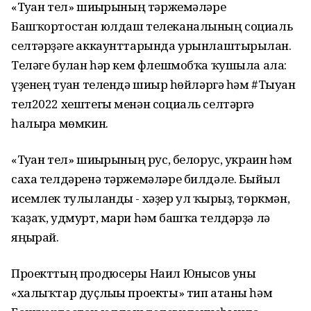
«Туған тел» шиғырының тәржемәләре
Башҡортостан юлдаш телеканалының социаль
селтәрҙәге аккаунттарында урынлаштырылған.
Теләге булған һәр кем флешмобҡа ҡушыла ала:
үҙенең туған телендә шиғыр һөйләргә һәм #Тыуған
тел2022 хештегы менән социаль селтәргә
һалырға мөмкин.
«Туған тел» шиғырының рус, белорус, украин һәм
саха телдәренә тәржемәләре билдәле. Быйыл
исемлек тулыланды - хәҙер ул ҡырғыҙ, төркмән,
ҡаҙаҡ, удмурт, мари һәм башҡа телдәрҙә лә
яңғырай.
Проекттың продюсеры Наил Юнысов уны
«халыҡтар дуҫлығы проекты» тип атаны һәм