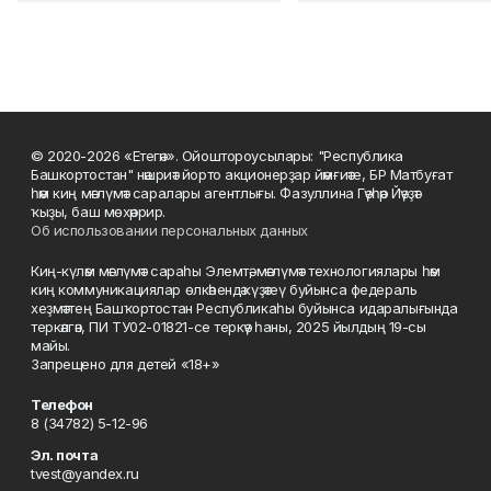
© 2020-2026 «Етегән». Ойоштороусылары: "Республика
Башкортостан" нәшриәт йорто акционерҙар йәмғиәте, БР Матбуғат
һәм киң мәғлүмәт саралары агентлығы. Фазуллина Гәүһәр Йәүҙәт
ҡыҙы, баш мөхәррир.
Об использовании персональных данных
Киң-күләм мәғлүмәт сараһы Элемтә, мәғлүмәт технологиялары һәм
киң коммуникациялар өлкәһендә күҙәтеү буйынса федераль
хеҙмәттең Башҡортостан Республикаһы буйынса идаралығында
теркәлгән, ПИ ТУ02-01821-се теркәү һаны, 2025 йылдың 19-сы
майы.
Запрещено для детей «18+»
Телефон
8 (34782) 5-12-96
Эл. почта
tvest@yandex.ru