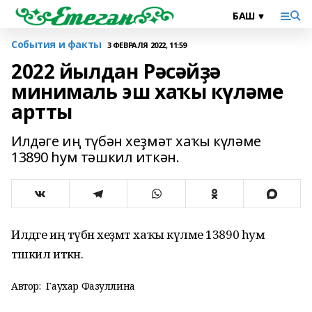
События и факты
3 ФЕВРАЛЯ 2022, 11:59
2022 йылдан Рәсәйҙә
минималь эш хаҡы күләме
артты
Илдәге иң түбән хеҙмәт хаҡы күләме
13890 һум тәшкил иткән.
Илдәге иң түбән хеҙмәт хаҡы күләме 13890 һум
тәшкил иткән.
Автор:
Гаухар Фазуллина