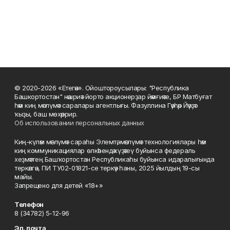
© 2020-2026 «Етегән». Ойоштороусылары: "Республика
Башкортостан" нәшриәт йорто акционерҙар йәмғиәте, БР Матбуғат
һәм киң мәғлүмәт саралары агентлығы. Фазуллина Гәүһәр Йәүҙәт
ҡыҙы, баш мөхәррир.
Об использовании персональных данных
Киң-күләм мәғлүмәт сараһы Элемтә, мәғлүмәт технологиялары һәм
киң коммуникациялар өлкәһендә күҙәтеү буйынса федераль
хеҙмәттең Башҡортостан Республикаһы буйынса идаралығында
теркәлгән, ПИ ТУ02-01821-се теркәү һаны, 2025 йылдың 19-сы
майы.
Запрещено для детей «18+»
Телефон
8 (34782) 5-12-96
Эл. почта