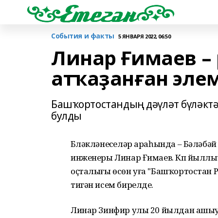
События и факты
5 ЯНВАРЯ 2022, 06:50
Линар Ғимаев –
атҡаҙанған эле
Башҡортостандың дәүләт бүләктә
булды
Бүләкләнеүселәр араһында – Бәләбәй 
инженеры Линар Ғимаев. Күп йыллы
оҫталығы өсөн уға "Башҡортостан 
тигән исем бирелде.
Линар Зинфир улы 20 йылдан ашыу