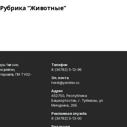
Рубрика "Животные"
ары һәм киң
Телефон
хеҙмәттең
8 (34782) 5-12-96
ркәлгән, ПИ ТУ02-
Эл. почта
tvest@yandex.ru
Адрес
452750, Республика
Башкортостан, г. Туймазы, ул.
Мичурина, 20Б
Рекламная служба
8 (34782) 5-13-00
Редакция