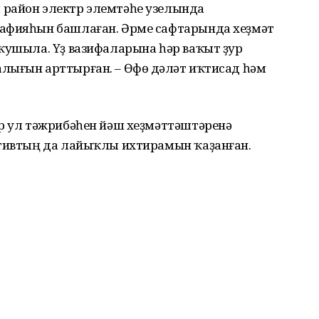
 район электр элемтәһе узелында
рафияһын башлаған. Әрме сафтарында хеҙмәт
 ҡушыла. Үҙ вазифаларына һәр ваҡыт ҙур
лығын арттырған. – Өфө дәүләт иҡтисад һәм
ер ул тәжрибәһен йәш хеҙмәттәштәренә
ктивтың да лайыҡлы ихтирамын ҡаҙанған.