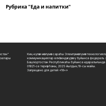
Рубрика "Еда и напитки"
остан"
Киң-күләм мәғлүмәт сараһы Элемтә, мәғлүмәт технологиял
саралары
коммуникациялар өлкәһендә күҙәтеү буйынса федераль 
Башҡортостан Республикаһы буйынса идаралығында те
01821-се теркәү һаны, 2025 йылдың 19-сы майы.
Запрещено для детей «18+»