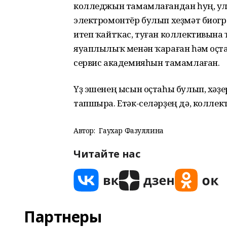
колледжын тамамлағандан һуң, ул
электромонтёр булып хеҙмәт биог
итеп ҡайтҡас, туған коллективына
яуаплылыҡ менән ҡараған һәм оҫта
сервис академияһын тамамлаған.
Үҙ эшенең ысын оҫтаһы булып, хәҙ
тапшыра. Етәк-селәрҙең дә, колле
Автор:
Гаухар Фазуллина
Читайте нас
Партнеры