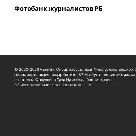
Фотобанк журналистов РБ
© 2020-2026 «Етегән». Ойоштороусылары: "Республика Башкорт
нәшриәт йорто акционерҙар йәмғиәте, БР Матбуғат һәм киң мәғлүмәт 
агентлығы. Фазуллина Гәүһәр Йәүҙәт ҡыҙы, баш мөхәррир.
Об использовании персональных данных