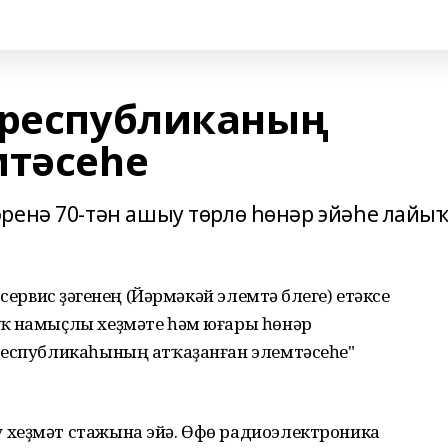
 республиканың
мтәсеһе
ренә 70-тән ашыу төрлө һөнәр эйәһе лайы
сервис үҙәгенең (Йәрмәкәй элемтә бүлеге) етәксе
ҡ намыҫлы хеҙмәте һәм юғары һөнәр
Республикаһының атҡаҙанған элемтәсеһе"
 хеҙмәт стажына эйә. Өфө радиоэлектроника