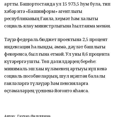
артты. Башҡортостанда ул 15 973,5 һум була, тип
хәбәр итә «Башинформ» агентлығы
республиканың Ғаилә, хеҙмәт һәм халыҡты
социаль яҡлау министрлығына һылтанма менән.
Тәүҙә федераль бюджет проектына 2,5 процент
индексация һалынды, әммә, дәүләт башлығы
фекеренсә, был ғына етмәй. Ул уны 8,6 процентҡа
күтәрергә ҡушты. Төп дәлилдәрҙең береһе:
минималь эш хаҡы күләменең артыуы күп кенә
социаль пособиеларҙың, шул иҫәптән балалы
ғаиләләргә түләүҙәр һәм пенсияларға
өҫтәмәләрҙең үҫешенә йоғонто яһаясаҡ.
Автор:
Гаухар Фазуллина