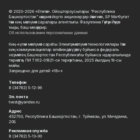
© 2020-2026 «Етегән». Ойоштороусылары: "Республика
Башкортостан" нәшриәт йорто акционерҙар йәмғиәте, БР Матбуғат
һәм киң мәғлүмәт саралары агентлығы. Фазуллина Гәүһәр Йәүҙәт
ҡыҙы, баш мөхәррир.
Об использовании персональных данных
Киң-күләм мәғлүмәт сараһы Элемтә, мәғлүмәт технологиялары һәм
киң коммуникациялар өлкәһендә күҙәтеү буйынса федераль
хеҙмәттең Башҡортостан Республикаһы буйынса идаралығында
теркәлгән, ПИ ТУ02-01821-се теркәү һаны, 2025 йылдың 19-сы
майы.
Запрещено для детей «18+»
Телефон
8 (34782) 5-12-96
Эл. почта
tvest@yandex.ru
Адрес
452750, Республика Башкортостан, г. Туймазы, ул. Мичурина,
20Б
Рекламная служба
8 (34782) 5-13-00