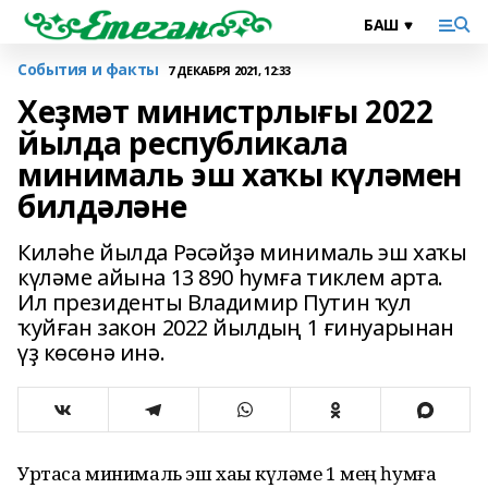
События и факты
7 ДЕКАБРЯ 2021, 12:33
Хеҙмәт министрлығы 2022
йылда республикала
минималь эш хаҡы күләмен
билдәләне
Киләһе йылда Рәсәйҙә минималь эш хаҡы
күләме айына 13 890 һумға тиклем арта.
Ил президенты Владимир Путин ҡул
ҡуйған закон 2022 йылдың 1 ғинуарынан
үҙ көсөнә инә.
Уртаса минималь эш хаҡы күләме 1 мең һумға