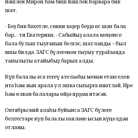
йәшлек Мирон һәм биш йәшлек Варвара бик
шат.
- Беҙ бик бәхетле, сөнки хәҙер беҙҙә өс шәп бала
бар, - ти Екатерина. - Сабыйыҙ ҡалала меңенсе
бала булып тыуғанын белгәс, шатландыҡ – был
яҡшы билдә. ЗАГС бүлегенән тыуыу тураһында
таныҡлыҡты атайыбыҙ барып алды.
Күп балалы әсә тегеү ательеһы менән етәкселек
итә һәм яҡын арала ул эшкә сығырға ниәтләй. Ире
һәм өлкән балалары өйҙә ярҙам итәсәк.
Октябрьский ҡалаһы буйынса ЗАГС бүлеге
белгестәре күп балалы ғаиләне ысын күңелдән
ҡотланы.