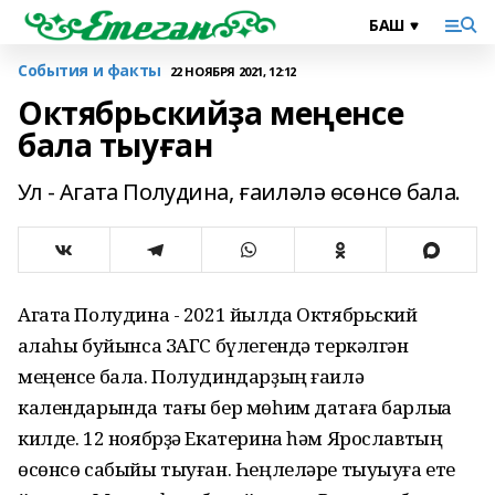
События и факты
22 НОЯБРЯ 2021, 12:12
Октябрьскийҙа меңенсе
бала тыуған
Ул - Агата Полудина, ғаиләлә өсөнсө бала.
Агата Полудина - 2021 йылда Октябрьский
ҡалаһы буйынса ЗАГС бүлегендә теркәлгән
меңенсе бала. Полудиндарҙың ғаилә
календарында тағы бер мөһим датаға барлыҡҡа
килде. 12 ноябрҙә Екатерина һәм Ярославтың
өсөнсө сабыйы тыуған. Һеңлеләре тыуыуға ете