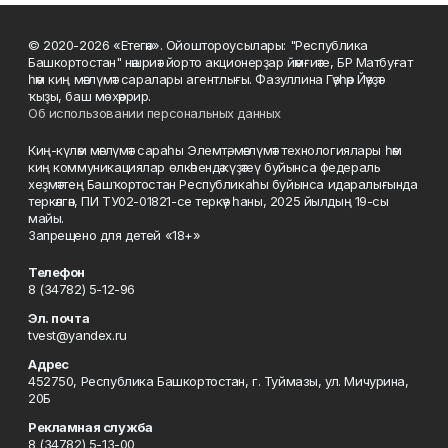
© 2020-2026 «Етегән». Ойоштороусылары: "Республика
Башкортостан" нәшриәт йорто акционерҙар йәмғиәте, БР Матбуғат
һәм киң мәғлүмәт саралары агентлығы. Фазуллина Гәүһәр Йәүҙәт
ҡыҙы, баш мөхәррир.
Об использовании персональных данных
Киң-күләм мәғлүмәт сараһы Элемтә, мәғлүмәт технологиялары һәм
киң коммуникациялар өлкәһендә күҙәтеү буйынса федераль
хеҙмәттең Башҡортостан Республикаһы буйынса идаралығында
теркәлгән, ПИ ТУ02-01821-се теркәү һаны, 2025 йылдың 19-сы
майы.
Запрещено для детей «18+»
Телефон
8 (34782) 5-12-96
Эл. почта
tvest@yandex.ru
Адрес
452750, Республика Башкортостан, г. Туймазы, ул. Мичурина,
20Б
Рекламная служба
8 (34782) 5-13-00