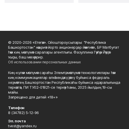
© 2020-2026 «Етегән». Ойоштороусылары: "Республика
Башкортостан" нәшриәт йорто акционерҙар йәмғиәте, БР Матбуғат
һәм киң мәғлүмәт саралары агентлығы. Фазуллина Гәүһәр Йәүҙәт
ҡыҙы, баш мөхәррир.
Об использовании персональных данных
Киң-күләм мәғлүмәт сараһы Элемтә, мәғлүмәт технологиялары һәм
киң коммуникациялар өлкәһендә күҙәтеү буйынса федераль
хеҙмәттең Башҡортостан Республикаһы буйынса идаралығында
теркәлгән, ПИ ТУ02-01821-се теркәү һаны, 2025 йылдың 19-сы
майы.
Запрещено для детей «18+»
Телефон
8 (34782) 5-12-96
Эл. почта
tvest@yandex.ru