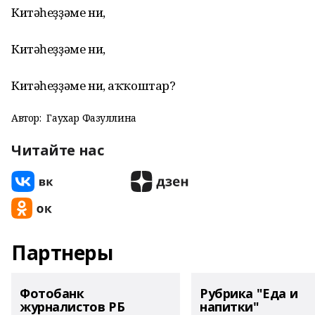
Китәһеҙҙәме ни,
Китәһеҙҙәме ни,
Китәһеҙҙәме ни, аҡҡоштар?
Автор:
Гаухар Фазуллина
Читайте нас
Партнеры
Фотобанк
Рубрика "Еда и
журналистов РБ
напитки"