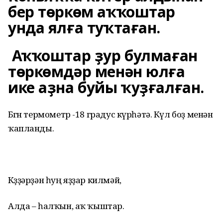
бер төркөм аҡҡоштар
унда ялға туҡтаған.
Аҡҡоштар ҙур булмаған
төркөмдәр менән юлға
ике аҙна буйы ҡуҙғалған.
Бөгөн термометр -18 градус күрһәтә. Күл боҙ менән
ҡапланды.
Көҙҙәрҙән һуң яҙҙар килмәй,
Алда – һалҡын, аҡ ҡыштар.