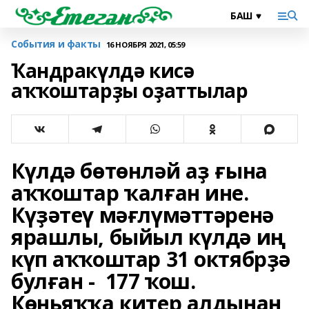
События и факты
16 НОЯБРЯ 2021, 05:59
Ҡандракүлдә кисә
аҡҡоштарҙы оҙаттылар
Күлдә бөтөнләй аҙ ғына
аҡҡоштар ҡалған ине.
Күҙәтеү мәғлүмәттәренә
ярашлы, быйыл күлдә иң
күп аҡҡоштар 31 октябрҙә
булған - 177 ҡош.
Көньяҡҡа китер алдынан