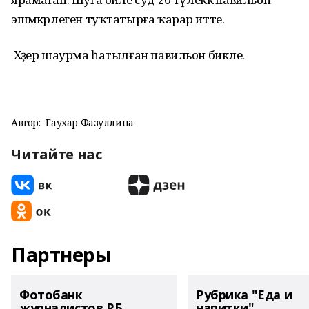
эшмәкәрлеген туҡтатырға ҡарар итте.
Хәҙер шаурма һатылған павильон бикле.
Автор:
Гаухар Фазуллина
Читайте нас
Партнеры
Фотобанк
Рубрика "Еда и
журналистов РБ
напитки"