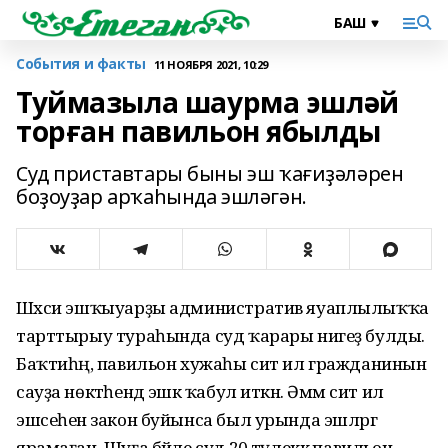
События и факты
11 НОЯБРЯ 2021, 10:29
Туймазыла шаурма эшләй
торған павильон ябылды
Суд приставтары быны эш ҡағиҙәләрен
боҙоуҙар арҡаһында эшләгән.
Шәхси эшҡыуарҙы административ яуаплылыҡҡа
тарттырыу тураһында суд ҡарары нигеҙ булды.
Баҡтиһәң, павильон хужаһы сит ил гражданинын
сауҙа нөктәһендә эшкә ҡабул иткән. Әммә сит ил
эшсеһенә закон буйынса был урында эшләргә
ярамаған. Шуға бәйле суд 20 тәүлеккә павильон