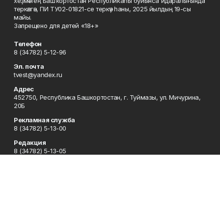
хеҙмәттең Башҡортостан Республикаһы буйынса идаралығында
теркәлгән, ПИ ТУ02-01821-се теркәү һаны, 2025 йылдың 19-сы
майы.
Запрещено для детей «18+»
Телефон
8 (34782) 5-12-96
Эл. почта
tvest@yandex.ru
Адрес
452750, Республика Башкортостан, г. Туймазы, ул. Мичурина,
20Б
Рекламная служба
8 (34782) 5-13-00
Редакция
8 (34782) 5-13-05
Приемная
8 (34782) 5-12-96
Сотрудничество
8 (34782) 5-13-05
Отдел кадров
8 (34782) 5-12-96