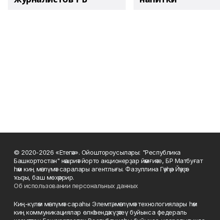
© 2020-2026 «Етегән». Ойоштороусылары: "Республика
Башкортостан" нәшриәт йорто акционерҙар йәмғиәте, БР Матбуғат
һәм киң мәғлүмәт саралары агентлығы. Фазуллина Гәүһәр Йәүҙәт
ҡыҙы, баш мөхәррир.
Об использовании персональных данных
Киң-күләм мәғлүмәт сараһы Элемтә, мәғлүмәт технологиялары һәм
киң коммуникациялар өлкәһендә күҙәтеү буйынса федераль