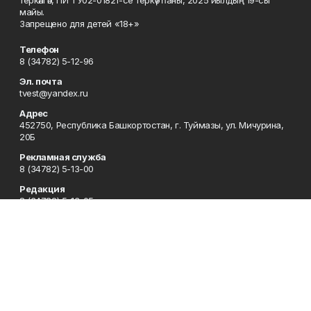
теркәлгән, ПИ ТУ02-01821-се теркәү һаны, 2025 йылдың 19-сы
майы.
Запрещено для детей «18+»
Телефон
8 (34782) 5-12-96
Эл. почта
tvest@yandex.ru
Адрес
452750, Республика Башкортостан, г. Туймазы, ул. Мичурина,
20Б
Рекламная служба
8 (34782) 5-13-00
Редакция
8 (34782) 5-13-05
Приемная
8 (34782) 5-12-96
Сотрудничество
8 (34782) 5-13-05
Отдел кадров
8 (34782) 5-12-96