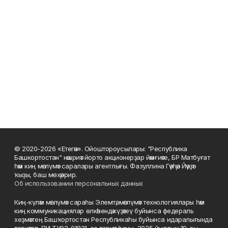
© 2020-2026 «Етегән». Ойоштороусылары: "Республика
Башкортостан" нәшриәт йорто акционерҙар йәмғиәте, БР Матбуғат
һәм киң мәғлүмәт саралары агентлығы. Фазуллина Гәүһәр Йәүҙәт
ҡыҙы, баш мөхәррир.
Об использовании персональных данных
Киң-күләм мәғлүмәт сараһы Элемтә, мәғлүмәт технологиялары һәм
киң коммуникациялар өлкәһендә күҙәтеү буйынса федераль
хеҙмәттең Башҡортостан Республикаһы буйынса идаралығында