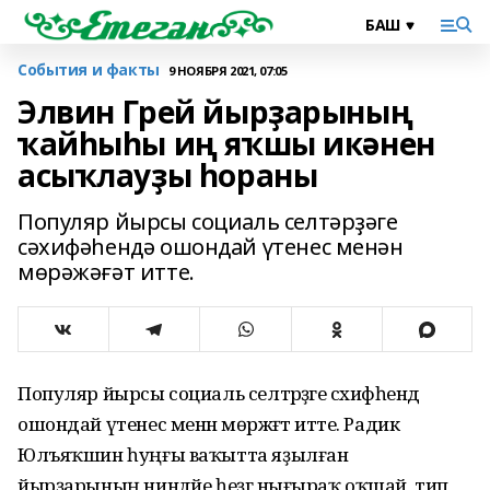
События и факты
9 НОЯБРЯ 2021, 07:05
Элвин Грей йырҙарының
ҡайһыһы иң яҡшы икәнен
асыҡлауҙы һораны
Популяр йырсы социаль селтәрҙәге
сәхифәһендә ошондай үтенес менән
мөрәжәғәт итте.
Популяр йырсы социаль селтәрҙәге сәхифәһендә
ошондай үтенес менән мөрәжәғәт итте. Радик
Юлъяҡшин һуңғы ваҡытта яҙылған
йырҙарының ниндәйе һеҙгә нығыраҡ оҡшай, тип