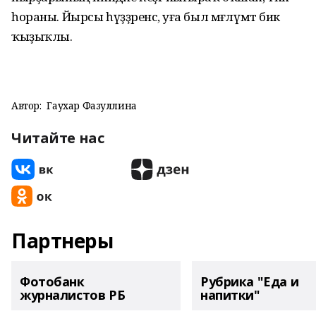
һораны. Йырсы һүҙҙәренсә, уға был мәғлүмәт бик
ҡыҙыҡлы.
Автор:
Гаухар Фазуллина
Читайте нас
Партнеры
Фотобанк
Рубрика "Еда и
журналистов РБ
напитки"