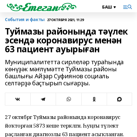
События и факты
27 ОКТЯБРЯ 2021, 11:29
Туймазы районында тәүлек
эсендә коронавирус менән
63 пациент ауырыған
Муниципалитетта сирлеләр тураһында
көнүҙәк мәғлүмәтте Туймазы районы
башлығы Айҙар Суфиянов социаль
селтәрҙә баҫтырып сығарҙы.
27 октябргә Туймазы районында коронавирус
йоҡторған 5873 кеше теркәлгән. Һуңғы тәүлектә
раҫланған диагнозлы 63 пациент асыҡланған.