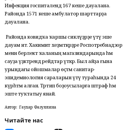
Инфекция госпиталендә 167 кеше дауалана.
Районда 1571 кеше амбулатор шарттарҙа
дауалана.
Районда ковидҡа ҡаршы сикләүҙәрҙе үтәү эше
дауам итә. Хакимиәт хеҙмәткәрҙәре Роспотребнадзор
менән берлектә ҡаланың магазиндарында һәм
сауҙа үҙәктәрендә рейдтар үткәрә. Был айҙа ғына
урындағы ойошмалар өҫтәмә санитар-
эпидемиология сараларын үтәү тураһында 24
күрһәтмә алған. Тәртип боҙоусыларға штраф һәм
эште туҡтатыу янай.
Автор:
Гаухар Фазуллина
Читайте нас