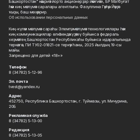
Башкортостан" нәшриәт йорто акционерҙар йәмғиәте, БР Матбуғат
һәм киң мәғлүмәт саралары агентлығы. Фазуллина Гәүһәр Йәүҙәт
ҡыҙы, баш мөхәррир.
Об использовании персональных данных
Киң-күләм мәғлүмәт сараһы Элемтә, мәғлүмәт технологиялары һәм
киң коммуникациялар өлкәһендә күҙәтеү буйынса федераль
хеҙмәттең Башҡортостан Республикаһы буйынса идаралығында
теркәлгән, ПИ ТУ02-01821-се теркәү һаны, 2025 йылдың 19-сы
майы.
Запрещено для детей «18+»
Телефон
8 (34782) 5-12-96
Эл. почта
tvest@yandex.ru
Адрес
452750, Республика Башкортостан, г. Туймазы, ул. Мичурина,
20Б
Рекламная служба
8 (34782) 5-13-00
Редакция
8 (34782) 5-13-05