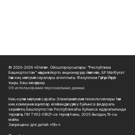
© 2020-2026 «Етегән». Ойоштороусылары: "Республика
Башкортостан" нәшриәт йорто акционерҙар йәмғиәте, БР Матбуғат
һәм киң мәғлүмәт саралары агентлығы. Фазуллина Гәүһәр Йәүҙәт
ҡыҙы, баш мөхәррир.
Об использовании персональных данных
Киң-күләм мәғлүмәт сараһы Элемтә, мәғлүмәт технологиялары һәм
киң коммуникациялар өлкәһендә күҙәтеү буйынса федераль
хеҙмәттең Башҡортостан Республикаһы буйынса идаралығында
теркәлгән, ПИ ТУ02-01821-се теркәү һаны, 2025 йылдың 19-сы
майы.
Запрещено для детей «18+»