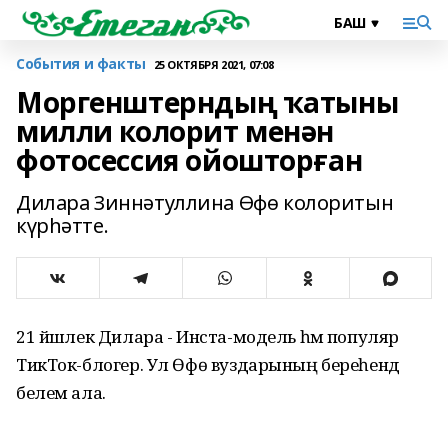
События и факты
25 ОКТЯБРЯ 2021, 07:08
Моргенштерндың ҡатыны
милли колорит менән
фотосессия ойошторған
Дилара Зиннәтуллина Өфө колоритын
күрһәтте.
21 йәшлек Дилара - Инста-модель һәм популяр
ТикТок-блогер. Ул Өфө вуздарының береһендә
белем ала.