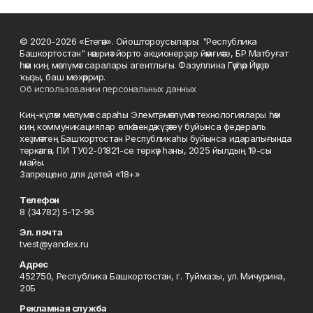
© 2020-2026 «Етегән». Ойоштороусылары: "Республика
Башкортостан" нәшриәт йорто акционерҙар йәмғиәте, БР Матбуғат
һәм киң мәғлүмәт саралары агентлығы. Фазуллина Гәүһәр Йәүҙәт
ҡыҙы, баш мөхәррир.
Об использовании персональных данных
Киң-күләм мәғлүмәт сараһы Элемтә, мәғлүмәт технологиялары һәм
киң коммуникациялар өлкәһендә күҙәтеү буйынса федераль
хеҙмәттең Башҡортостан Республикаһы буйынса идаралығында
теркәлгән, ПИ ТУ02-01821-се теркәү һаны, 2025 йылдың 19-сы
майы.
Запрещено для детей «18+»
Телефон
8 (34782) 5-12-96
Эл. почта
tvest@yandex.ru
Адрес
452750, Республика Башкортостан, г. Туймазы, ул. Мичурина,
20Б
Рекламная служба