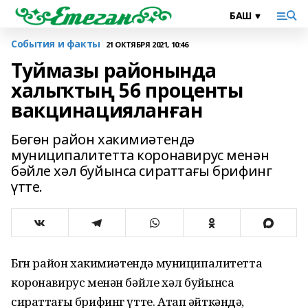
События и факты
21 ОКТЯБРЯ 2021, 10:46
Туймазы районында
халыҡтың 56 проценты
вакцинацияланған
Бөгөн район хакимиәтендә
муниципалитетта коронавирус менән
бәйле хәл буйынса сираттағы брифинг
үтте.
Бөгөн район хакимиәтендә муниципалитетта
коронавирус менән бәйле хәл буйынса
сираттағы брифинг үтте. Атап әйткәндә,