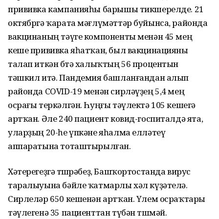
прививка кампанияһы барышы тикшерелде. 21
октябргә ҡарата мәғлүмәттәр буйынса, районда
вакцинаның тәүге компоненты менән 45 мең
кеше прививка яһатҡан, был вакцинацияны
талап иткән бөтә халыҡтың 56 процентын
тәшкил итә. Пандемия башланғандан алып
районда COVID-19 менән сирләүҙең 5,4 мең
осрағы теркәлгән. Һуңғы тәүлектә 105 кешегә
артҡан. Әле 240 пациент ковид-госпиталдә ята,
уларҙың 20-һе үпкәне яһалма елләтеү
аппаратына тоташтырылған.
Хәтерегеҙгә төшөрәбеҙ, Башҡортостанда вирус
таралыуына бәйле ҡатмарлы хәл күҙәтелә.
Сирлеләр 650 кешенән артҡан. Үлем осраҡтары
тәүлегенә 35 пациенттан түбән төшмәй.