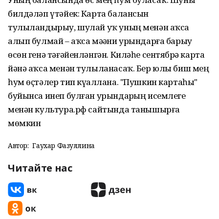
билдәләп үтәйек: Карта балансын
тулыландырыу, шулай уҡ уның менән аҡса
алып булмай – аҡса мәҙәни урындарға барыу
өсөн генә тәғәйенләнгән. Киләһе сентябрҙә карта
йәнә аҡса менән тулыланасаҡ. Бер юлы биш мең
һум өҫтәлер тип күҙаллана. "Пушкин картаһы"
буйынса инеп булған урындарҙың исемлеге
менән культура.рф сайтында танышырға
мөмкин
Автор:
Гаухар Фазуллина
Читайте нас