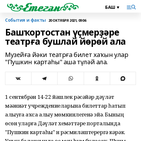
События и факты
20 ОКТЯБРЯ 2021, 09:06
Башҡортостан үҫмерҙәре
театрға бушлай йөрөй ала
Музейға йәки театрға билет хаҡын улар
"Пушкин картаһы" аша түләй ала.
1 сентябрҙән 14-22 йәшлек рәсәйҙәр дәүләт
мәҙәниәт учреждениеларына билеттар һатып
алыуға аҡса алыу мөмкинлегенә эйә. Бының
өсөн уларға Дәүләт хеҙмәттәре порталында
"Пушкин картаһы" н рәсмиләштерергә кәрәк.
Уның балансында өс мең һум буласаҡ. Шуны