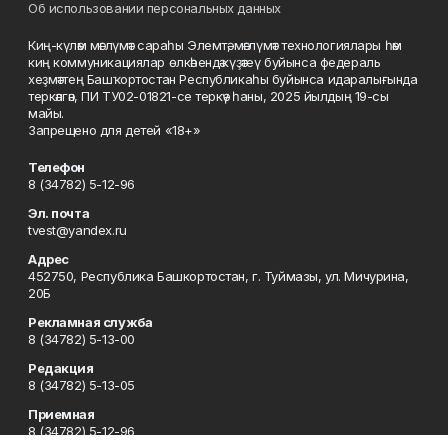
Об использовании персональных данных
Киң-күләм мәғлүмәт сараһы Элемтә, мәғлүмәт технологиялары һәм
киң коммуникациялар өлкәһендә күҙәтеү буйынса федераль
хеҙмәттең Башҡортостан Республикаһы буйынса идаралығында
теркәлгән, ПИ ТУ02-01821-се теркәү һаны, 2025 йылдың 19-сы
майы.
Запрещено для детей «18+»
Телефон
8 (34782) 5-12-96
Эл. почта
tvest@yandex.ru
Адрес
452750, Республика Башкортостан, г. Туймазы, ул. Мичурина,
20Б
Рекламная служба
8 (34782) 5-13-00
Редакция
8 (34782) 5-13-05
Приемная
8 (34782) 5-12-96