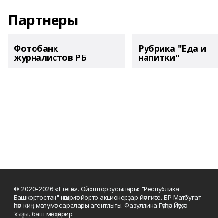
Партнеры
Фотобанк
Рубрика "Еда и
журналистов РБ
напитки"
© 2020-2026 «Етегән». Ойоштороусылары: "Республика
Башкортостан" нәшриәт йорто акционерҙар йәмғиәте, БР Матбуғат
һәм киң мәғлүмәт саралары агентлығы. Фазуллина Гәүһәр Йәүҙәт
ҡыҙы, баш мөхәррир.