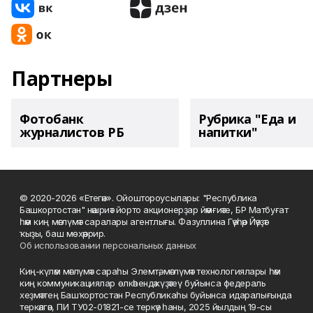
Партнеры
Фотобанк
Рубрика "Еда и
журналистов РБ
напитки"
© 2020-2026 «Етегән». Ойоштороусылары: "Республика
Башкортостан" нәшриәт йорто акционерҙар йәмғиәте, БР Матбуғат
һәм киң мәғлүмәт саралары агентлығы. Фазуллина Гәүһәр Йәүҙәт
ҡыҙы, баш мөхәррир.
Об использовании персональных данных
Киң-күләм мәғлүмәт сараһы Элемтә, мәғлүмәт технологиялары һәм
киң коммуникациялар өлкәһендә күҙәтеү буйынса федераль
хеҙмәттең Башҡортостан Республикаһы буйынса идаралығында
теркәлгән, ПИ ТУ02-01821-се теркәү һаны, 2025 йылдың 19-сы