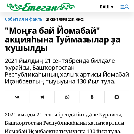
События и факты
21 СЕНТЯБРЯ 2021, 09:02
"Моңға бай Йомабай"
акцияһына Туймазылар ҙа
ҡушылды
2021 йылдың 21 сентябрендә билдәле
ҡурайсы, Башҡортостан
Республикаһының халыҡ артисы Йомабай
Иҫәнбаевтың тыуыуына 130 йыл тула.
2021 йылдың 21 сентябрендә билдәле ҡурайсы,
Башҡортостан Республикаһының халыҡ артисы
Йомабай Иҫәнбаевтың тыуыуына 130 йыл тула.