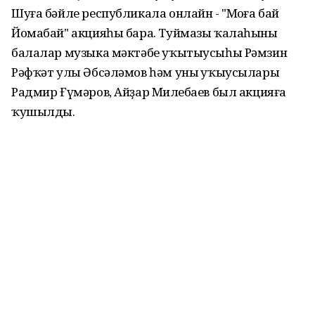
Шуға бәйле республикала онлайн - "Моңға бай
Йомабай" акцияһы бара. Туймазы ҡалаһының
балалар музыка мәктәбе уҡытыусыһы Рәмзин
Рәфҡәт улы Әбсәләмов һәм уның уҡыусылары
Радмир Ғүмәров, Айҙар Миңлебаев был акцияға
ҡушылды.