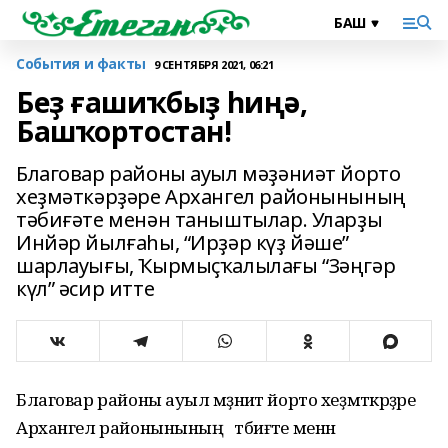
События и факты
9 СЕНТЯБРЯ 2021, 06:21
Беҙ ғашиҡбыҙ һиңә,
Башҡортостан!
Благовар районы ауыл мәҙәниәт йорто
хеҙмәткәрҙәре Архангел районынының
тәбиғәте менән таныштылар. Уларҙы
Инйәр йылғаһы, “Ирҙәр күҙ йәше”
шарлауығы, Ҡырмыҫҡалылағы “Зәңгәр
күл” әсир итте
Благовар районы ауыл мәҙәниәт йорто хеҙмәткәрҙәре
Архангел районынының тәбиғәте менән