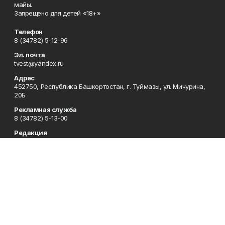
майы.
Запрещено для детей «18+»
Телефон
8 (34782) 5-12-96
Эл. почта
tvest@yandex.ru
Адрес
452750, Республика Башкортостан, г. Туймазы, ул. Мичурина,
20Б
Рекламная служба
8 (34782) 5-13-00
Редакция
8 (34782) 5-13-05
Приемная
8 (34782) 5-12-96
Сотрудничество
8 (34782) 5-13-05
Отдел кадров
8 (34782) 5-12-96