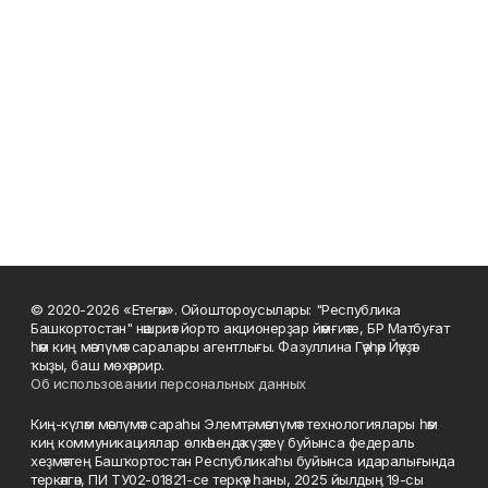
© 2020-2026 «Етегән». Ойоштороусылары: "Республика
Башкортостан" нәшриәт йорто акционерҙар йәмғиәте, БР Матбуғат
һәм киң мәғлүмәт саралары агентлығы. Фазуллина Гәүһәр Йәүҙәт
ҡыҙы, баш мөхәррир.
Об использовании персональных данных
Киң-күләм мәғлүмәт сараһы Элемтә, мәғлүмәт технологиялары һәм
киң коммуникациялар өлкәһендә күҙәтеү буйынса федераль
хеҙмәттең Башҡортостан Республикаһы буйынса идаралығында
теркәлгән, ПИ ТУ02-01821-се теркәү һаны, 2025 йылдың 19-сы