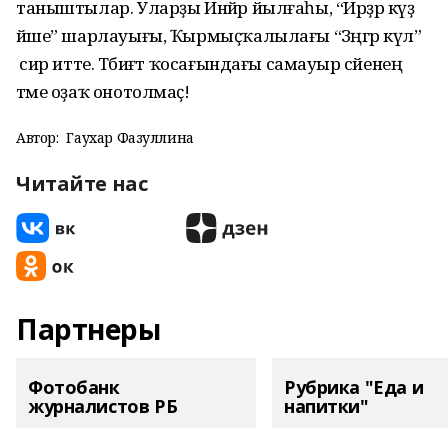
таныштылар. Уларҙы Инйәр йылғаһы, “Ирҙәр күҙ
йәше” шарлауығы, Ҡырмыҫҡалылағы “Зәңгәр күл”
әсир итте. Тәбиғәт ҡосағындағы самауыр сәйенең
тәме оҙаҡ онотолмаҫ!
Автор:
Гаухар Фазуллина
Читайте нас
Партнеры
Фотобанк
Рубрика "Еда и
журналистов РБ
напитки"