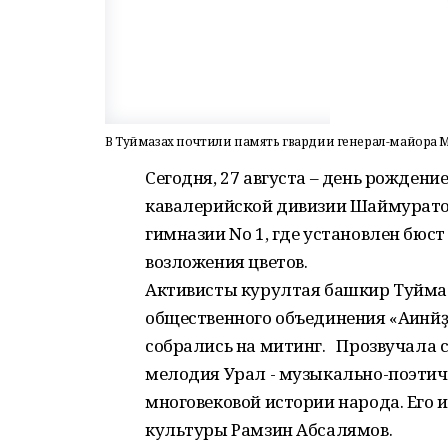
В Туймазах почтили память гвардии генерал-майора
Сегодня, 27 августа – день рожден
кавалерийской дивизии Шаймуратов
гимназии No 1, где установлен бюст
возложения цветов.
Активисты курултая башкир Туймази
общественного объединения «Ағинй
собрались на митинг. Прозвучала 
мелодия Урал - музыкально-поэтич
многовековой истории народа. Его
культуры Рамзин Абсалямов.