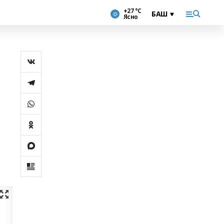
+27 °С
Ясно