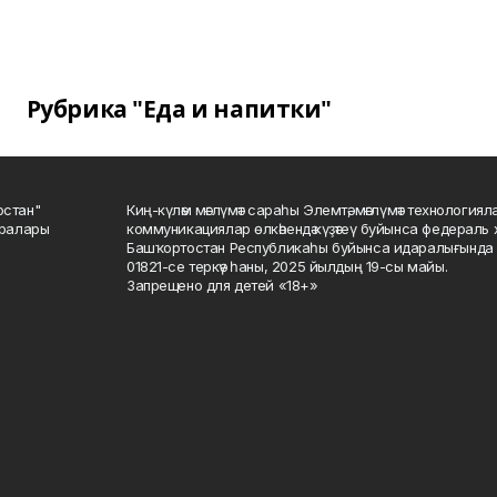
Рубрика "Еда и напитки"
остан"
Киң-күләм мәғлүмәт сараһы Элемтә, мәғлүмәт технологиял
саралары
коммуникациялар өлкәһендә күҙәтеү буйынса федераль 
Башҡортостан Республикаһы буйынса идаралығында те
01821-се теркәү һаны, 2025 йылдың 19-сы майы.
Запрещено для детей «18+»