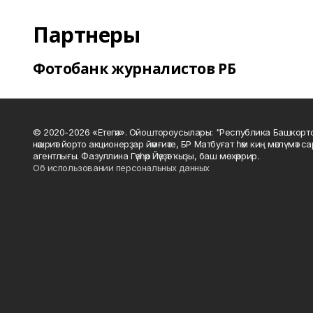
Партнеры
Фотобанк журналистов РБ
© 2020-2026 «Етегән». Ойоштороусылары: "Республика Башкорт
нәшриәт йорто акционерҙар йәмғиәте, БР Матбуғат һәм киң мәғлүмәт 
агентлығы. Фазуллина Гәүһәр Йәүҙәт ҡыҙы, баш мөхәррир.
Об использовании персональных данных