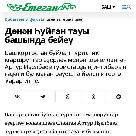
События и факты
25 АВГУСТА 2021, 06:56
Дөнән Һуйған тауы
башында бейеү
Башҡортостан буйлап туристик
маршруттар әҙерләү менән шөғөлләнгән
Артур Иҙелбаев туристарҙың иғтибарын
ғәҙәти булмаған рәүештә йәлеп итергә
ҡарар итте.
Башҡортостан буйлап туристик маршруттар
әҙерләү менән шөғөлләнгән Артур Иҙелбаев
туристарҙың иғтибарын ғәҙәти булмаған