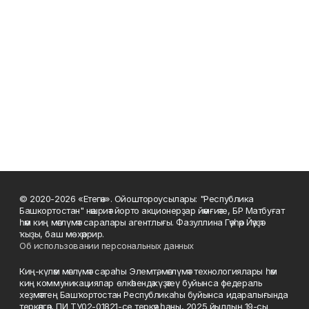
© 2020-2026 «Етегән». Ойоштороусылары: "Республика
Башкортостан" нәшриәт йорто акционерҙар йәмғиәте, БР Матбуғат
һәм киң мәғлүмәт саралары агентлығы. Фазуллина Гәүһәр Йәүҙәт
ҡыҙы, баш мөхәррир.
Об использовании персональных данных
Киң-күләм мәғлүмәт сараһы Элемтә, мәғлүмәт технологиялары һәм
киң коммуникациялар өлкәһендә күҙәтеү буйынса федераль
хеҙмәттең Башҡортостан Республикаһы буйынса идаралығында
теркәлгән, ПИ ТУ02-01821-се теркәү һаны, 2025 йылдың 19-сы