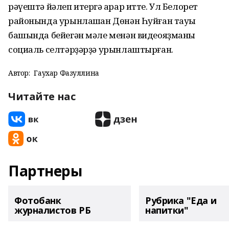
рәүештә йәлеп итергә ҡарар итте. Ул Белорет
районында урынлашҡан Дөнән Һуйған тауы
башында бейегән мәле менән видеояҙманы
социаль селтәрҙәрҙә урынлаштырған.
Автор:
Гаухар Фазуллина
Читайте нас
Партнеры
Фотобанк
Рубрика "Еда и
журналистов РБ
напитки"