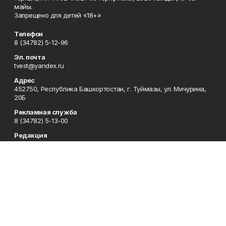
майы.
Запрещено для детей «18+»
Телефон
8 (34782) 5-12-96
Эл. почта
tvest@yandex.ru
Адрес
452750, Республика Башкортостан, г. Туймазы, ул. Мичурина,
20Б
Рекламная служба
8 (34782) 5-13-00
Редакция
8 (34782) 5-13-05
Приемная
8 (34782) 5-12-96
Сотрудничество
8 (34782) 5-13-05
Отдел кадров
8 (34782) 5-12-96