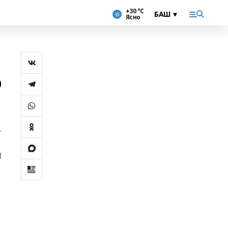
+30 °С
Ясно
ә
–
н