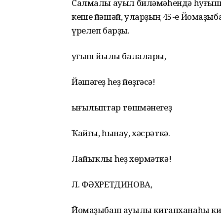
Салмалы ауыл биләмәһендә һуғыш
кеше йәшәй, уларҙың 45-е Йомаҙыб
үрелеп барҙы.
Һуғыш йылы балалары,
Йәшәгеҙ һеҙ йөҙгәсә!
Һығылыптар төшмәнегеҙ
Ҡайғы, һынау, хәсрәткә.
Лайыҡлы һеҙ хөрмәткә!
Л. ФӘХРЕТДИНОВА,
Йомаҙыбаш ауылы китапханаһы ки