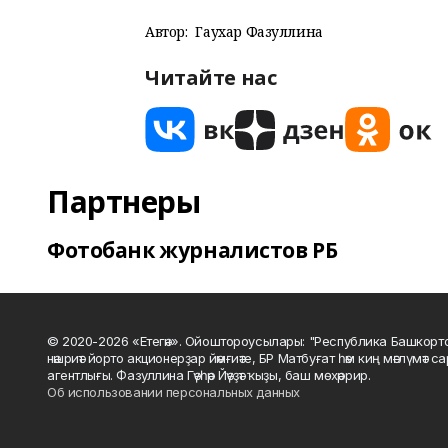
Автор:
Гаухар Фазуллина
Читайте нас
Партнеры
Фотобанк журналистов РБ
© 2020-2026 «Етегән». Ойоштороусылары: "Республика Башкорт
нәшриәт йорто акционерҙар йәмғиәте, БР Матбуғат һәм киң мәғлүмәт 
агентлығы. Фазуллина Гәүһәр Йәүҙәт ҡыҙы, баш мөхәррир.
Об использовании персональных данных