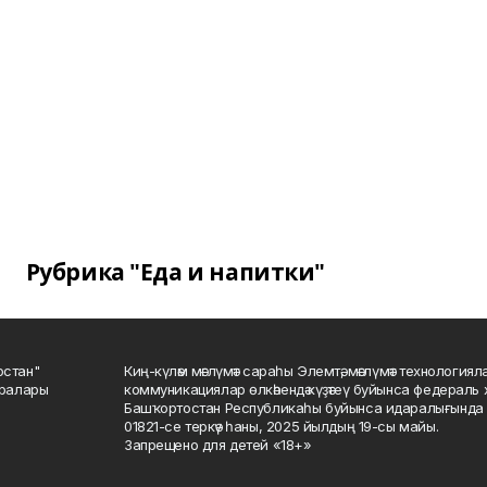
Рубрика "Еда и напитки"
остан"
Киң-күләм мәғлүмәт сараһы Элемтә, мәғлүмәт технологиял
саралары
коммуникациялар өлкәһендә күҙәтеү буйынса федераль 
Башҡортостан Республикаһы буйынса идаралығында те
01821-се теркәү һаны, 2025 йылдың 19-сы майы.
Запрещено для детей «18+»