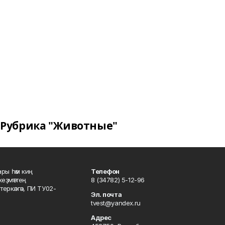
Рубрика "Животные"
ары һәм киң
Телефон
хеҙмәттең
8 (34782) 5-12-96
ркәлгән, ПИ ТУ02-
Эл. почта
tvest@yandex.ru
Адрес