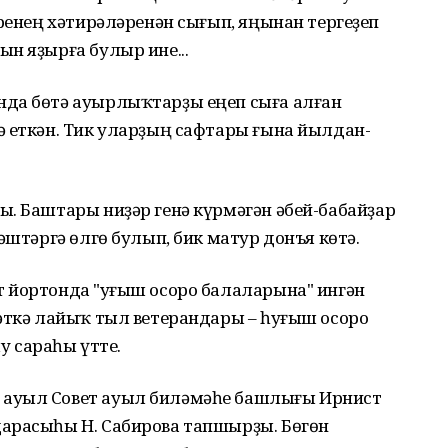
әренең хәтирәләренән сығып, яңынан тергеҙеп
н яҙырға булыр ине...
нда бөтә ауырлыҡтарҙы еңеп сыға алған
ә еткән. Тик уларҙың сафтары ғына йылдан-
ы. Баштары ниҙәр генә күрмәгән әбей-бабайҙар
әштәргә өлгө булып, бик матур донъя көтә.
 йортонда "Һуғыш осоро балаларына" ингән
мәткә лайыҡ тыл ветерандары – һуғыш осоро
 сараһы үтте.
 ауыл Совет ауыл биләмәһе башлығы Ирнист
арасыһы Н. Сабирова тапшырҙы. Бөгөн