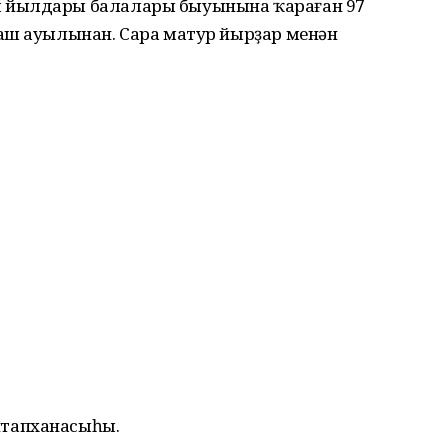
 йылдары балалары быуынына ҡараған 97
аш ауылынан. Сара матур йырҙар менән
тапханасыһы.