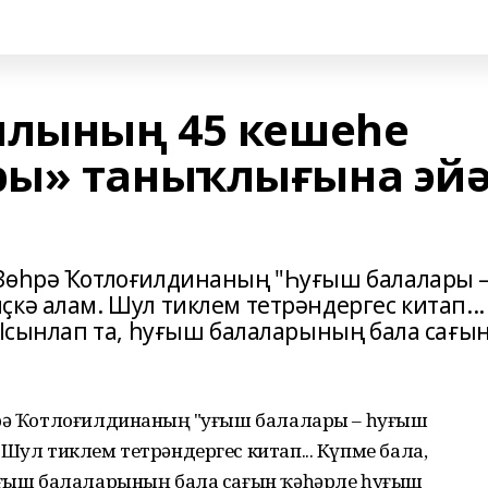
лының 45 кешеһе
ры» таныҡлығына эй
 Зөһрә Ҡотлоғилдинаның "Һуғыш балалары 
кә алам. Шул тиклем тетрәндергес китап...
 Ысынлап та, һуғыш балаларының бала сағы
һрә Ҡотлоғилдинаның "Һуғыш балалары – һуғыш
 Шул тиклем тетрәндергес китап... Күпме бала,
уғыш балаларының бала сағын ҡәһәрле һуғыш