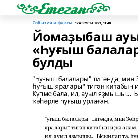
События и факты
17 АВГУСТА 2021, 11:40
Йомаҙыбаш ауы
«Һуғыш балала
булды
"Һуғыш балалары" тигәндә, мин
һуғыш яралары" тигән китабын иҫ
Күпме бала, ил, ауыл яҙмышы...
ҡәһәрле һуғыш урлаған.
"Һуғыш балалары" тигәндә, мин Зө
яралары" тигән китабын иҫкә алам.
ил, ауыл яҙмышы... Ысынлап та, һ