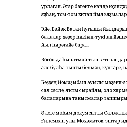
урлаған. Әгәр бөгөнгө көндә иҫәнд
яҙһаң, том-том китап йылъяҙмалары
Эйе, Бөйөк Ватан һуғышы йылдары
балалар хәҙер һикһән-туҡһан йәшк
йыл һирәгәйә бара...
Бөгөн дә һынатмай тыл ветерандар
әле булһа тынғы белмәй, күптәре, й
Беҙҙең Йомаҙыбаш ауылы мәҙәни-әт
сал сәсле, яҡты сырайлы, оло хөр
балаларына танытмалар тапшырыу
Әлеге мөһим документты Салмалы
Ғилемхан улы Мөхәмәтов, эштәр ид