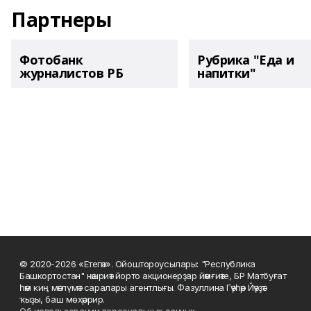
Партнеры
Фотобанк
Рубрика "Еда и
журналистов РБ
напитки"
© 2020-2026 «Етегән». Ойоштороусылары: "Республика
Башкортостан" нәшриәт йорто акционерҙар йәмғиәте, БР Матбуғат
һәм киң мәғлүмәт саралары агентлығы. Фазуллина Гәүһәр Йәүҙәт
ҡыҙы, баш мөхәррир.
Об использовании персональных данных