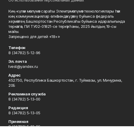
Киң-күләм мәғлүмәт сараһы Элемтә, мәғлүмәт технологиялары һәм
киң коммуникациялар өлкәһендә күҙәтеү буйынса федераль
хеҙмәттең Башҡортостан Республикаһы буйынса идаралығында
теркәлгән, ПИ ТУ02-01821-се теркәү һаны, 2025 йылдың 19-сы
майы.
Запрещено для детей «18+»
Телефон
8 (34782) 5-12-96
Эл. почта
tvest@yandex.ru
Адрес
452750, Республика Башкортостан, г. Туймазы, ул. Мичурина,
20Б
Рекламная служба
8 (34782) 5-13-00
Редакция
8 (34782) 5-13-05
Приемная
8 (34782) 5-12-96