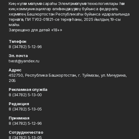
Киң-күләм мәғлүмәт сараһы Элемтә, мәғлүмәт технологиялары һәм
киң коммуникациялар өлкәһендә күҙәтеү буйынса федераль
хеҙмәттең Башҡортостан Республикаһы буйынса идаралығында
теркәлгән, ПИ ТУ02-01821-се теркәү һаны, 2025 йылдың 19-сы
майы.
Запрещено для детей «18+»
Телефон
8 (34782) 5-12-96
Эл. почта
tvest@yandex.ru
Адрес
452750, Республика Башкортостан, г. Туймазы, ул. Мичурина,
20Б
Рекламная служба
8 (34782) 5-13-00
Редакция
8 (34782) 5-13-05
Приемная
8 (34782) 5-12-96
Сотрудничество
8 (34782) 5-13-05