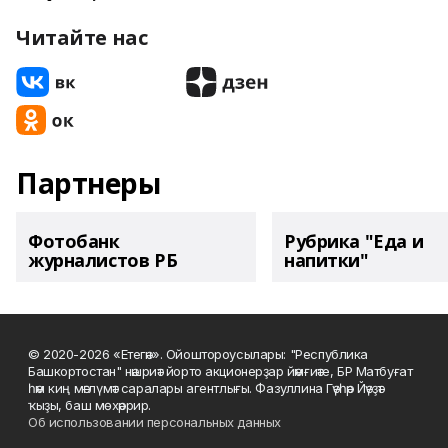
Читайте нас
Партнеры
Фотобанк
Рубрика "Еда и
журналистов РБ
напитки"
© 2020-2026 «Етегән». Ойоштороусылары: "Республика
Башкортостан" нәшриәт йорто акционерҙар йәмғиәте, БР Матбуғат
һәм киң мәғлүмәт саралары агентлығы. Фазуллина Гәүһәр Йәүҙәт
ҡыҙы, баш мөхәррир.
Об использовании персональных данных