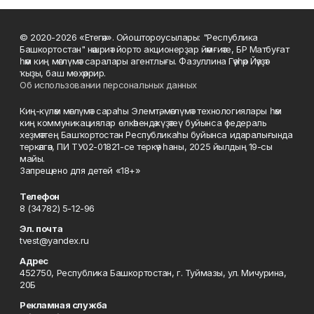
© 2020-2026 «Етегән». Ойоштороусылары: "Республика
Башкортостан" нәшриәт йорто акционерҙар йәмғиәте, БР Матбуғат
һәм киң мәғлүмәт саралары агентлығы. Фазуллина Гәүһәр Йәүҙәт
ҡыҙы, баш мөхәррир.
Об использовании персональных данных
Киң-күләм мәғлүмәт сараһы Элемтә, мәғлүмәт технологиялары һәм
киң коммуникациялар өлкәһендә күҙәтеү буйынса федераль
хеҙмәттең Башҡортостан Республикаһы буйынса идаралығында
теркәлгән, ПИ ТУ02-01821-се теркәү һаны, 2025 йылдың 19-сы
майы.
Запрещено для детей «18+»
Телефон
8 (34782) 5-12-96
Эл. почта
tvest@yandex.ru
Адрес
452750, Республика Башкортостан, г. Туймазы, ул. Мичурина,
20Б
Рекламная служба