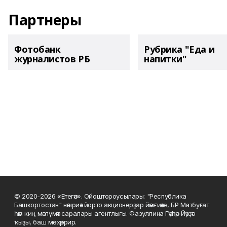
Партнеры
Фотобанк
Рубрика "Еда и
журналистов РБ
напитки"
© 2020-2026 «Етегән». Ойоштороусылары: "Республика
Башкортостан" нәшриәт йорто акционерҙар йәмғиәте, БР Матбуғат
һәм киң мәғлүмәт саралары агентлығы. Фазуллина Гәүһәр Йәүҙәт
ҡыҙы, баш мөхәррир.