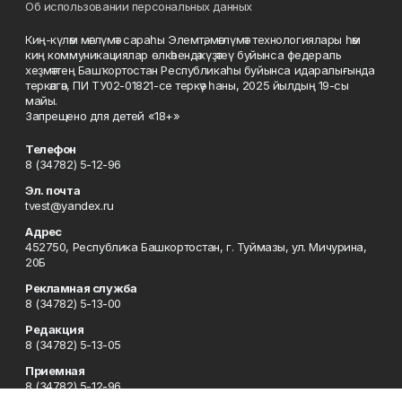
Об использовании персональных данных
Киң-күләм мәғлүмәт сараһы Элемтә, мәғлүмәт технологиялары һәм
киң коммуникациялар өлкәһендә күҙәтеү буйынса федераль
хеҙмәттең Башҡортостан Республикаһы буйынса идаралығында
теркәлгән, ПИ ТУ02-01821-се теркәү һаны, 2025 йылдың 19-сы
майы.
Запрещено для детей «18+»
Телефон
8 (34782) 5-12-96
Эл. почта
tvest@yandex.ru
Адрес
452750, Республика Башкортостан, г. Туймазы, ул. Мичурина,
20Б
Рекламная служба
8 (34782) 5-13-00
Редакция
8 (34782) 5-13-05
Приемная
8 (34782) 5-12-96