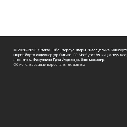
© 2020-2026 «Етегән». Ойоштороусылары: "Республика Башкорт
нәшриәт йорто акционерҙар йәмғиәте, БР Матбуғат һәм киң мәғлүмәт 
агентлығы. Фазуллина Гәүһәр Йәүҙәт ҡыҙы, баш мөхәррир.
Об использовании персональных данных