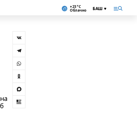
+23 °С
Облачно
ена
лб