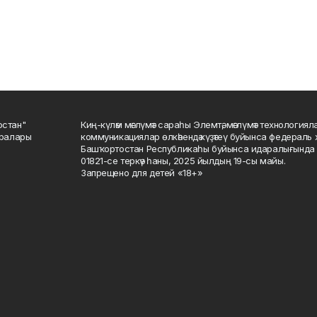
остан"
Киң-күләм мәғлүмәт сараһы Элемтә, мәғлүмәт технологиял
саралары
коммуникациялар өлкәһендә күҙәтеү буйынса федераль 
Башҡортостан Республикаһы буйынса идаралығында те
01821-се теркәү һаны, 2025 йылдың 19-сы майы.
Запрещено для детей «18+»