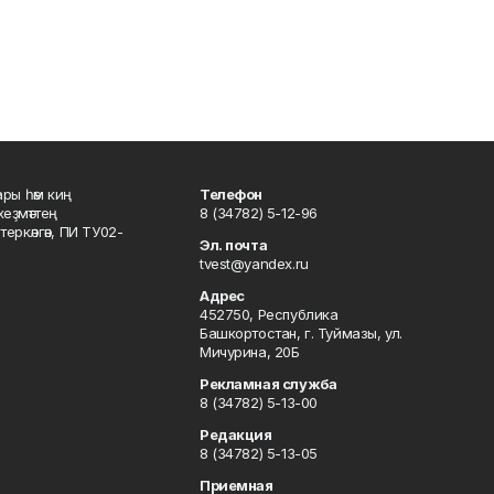
ары һәм киң
Телефон
хеҙмәттең
8 (34782) 5-12-96
ркәлгән, ПИ ТУ02-
Эл. почта
tvest@yandex.ru
Адрес
452750, Республика
Башкортостан, г. Туймазы, ул.
Мичурина, 20Б
Рекламная служба
8 (34782) 5-13-00
Редакция
8 (34782) 5-13-05
Приемная