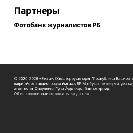
Партнеры
Фотобанк журналистов РБ
© 2020-2026 «Етегән». Ойоштороусылары: "Республика Башкорт
нәшриәт йорто акционерҙар йәмғиәте, БР Матбуғат һәм киң мәғлүмәт 
агентлығы. Фазуллина Гәүһәр Йәүҙәт ҡыҙы, баш мөхәррир.
Об использовании персональных данных