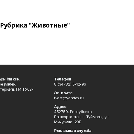
Рубрика "Животные"
ары һәм киң
Телефон
хеҙмәттең
8 (34782) 5-12-96
ркәлгән, ПИ ТУ02-
Эл. почта
tvest@yandex.ru
Адрес
452750, Республика
Башкортостан, г. Туймазы, ул.
Мичурина, 20Б
Рекламная служба