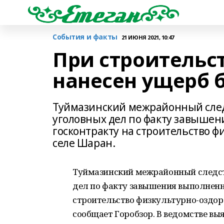
События и факты
21 ИЮНЯ 2021, 10:47
При строительс
нанесен ущерб 
Туймазинский межрайонный след
уголовных дел по факту завышен
госконтракту на строительство ф
селе Шаран.
Туймазинский межрайонный следст
дел по факту завышения выполненны
строительство физкультурно-оздор
сообщает Горобзор. В ведомстве в