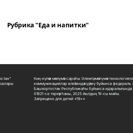
Рубрика "Еда и напитки"
остан"
Киң-күләм мәғлүмәт сараһы Элемтә, мәғлүмәт технологиял
саралары
коммуникациялар өлкәһендә күҙәтеү буйынса федераль 
Башҡортостан Республикаһы буйынса идаралығында те
01821-се теркәү һаны, 2025 йылдың 19-сы майы.
Запрещено для детей «18+»