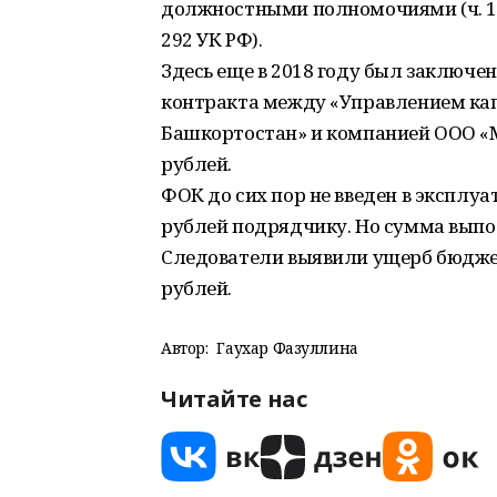
должностными полномочиями (ч. 1 ст
292 УК РФ).
Здесь еще в 2018 году был заключе
контракта между «Управлением кап
Башкортостан» и компанией ООО «
рублей.
ФОК до сих пор не введен в эксплуа
рублей подрядчику. Но сумма выпол
Следователи выявили ущерб бюджет
рублей.
Автор:
Гаухар Фазуллина
Читайте нас