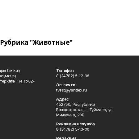
Рубрика "Животные"
ары һәм киң
Телефон
хеҙмәттең
8 (34782) 5-12-96
ркәлгән, ПИ ТУ02-
Эл. почта
tvest@yandex.ru
Адрес
452750, Республика
Башкортостан, г. Туймазы, ул.
Мичурина, 20Б
Рекламная служба
8 (34782) 5-13-00
Редакция