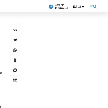
+28 °С
Облачно
ь
в