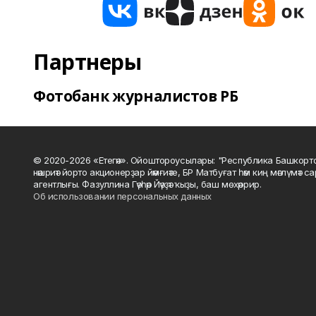
Партнеры
Фотобанк журналистов РБ
© 2020-2026 «Етегән». Ойоштороусылары: "Республика Башкорт
нәшриәт йорто акционерҙар йәмғиәте, БР Матбуғат һәм киң мәғлүмәт 
агентлығы. Фазуллина Гәүһәр Йәүҙәт ҡыҙы, баш мөхәррир.
Об использовании персональных данных