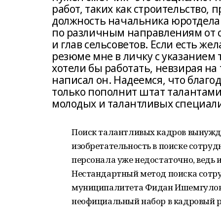
работ, таких как строительство,
должность начальника юротдела.
по различным направлениям от 
и глав сельсоветов. Если есть же
резюме мне в личку с указанием 
хотели бы работать, невзирая на т
написал он. Надеемся, что благо
только пополнит штат талантами
молодых и талантливых специали
Поиск талантливых кадров вынужда
изобретательность в поиске сотру
персонала уже недостаточно, ведь 
Нестандартный метод поиска сотру
муниципалитета Фидан Ишемгулов. 
неофициальный набор в кадровый р