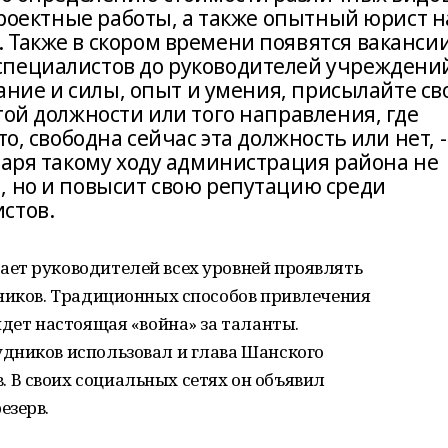
 проектные работы, а также опытный юрист н
 Также в скором времени появятся ваканси
специалистов до руководителей учреждени
лание и силы, опыт и умения, присылайте св
той должности или того направления, где
о, свободна сейчас эта должность или нет, -
даря такому ходу администрация района не
, но и повысит свою репутацию среди
стов.
ет руководителей всех уровней проявлять
дников. Традиционных способов привлечения
идет настоящая «война» за таланты.
дников использовал и глава Шанского
В своих социальных сетях он объявил
езерв.