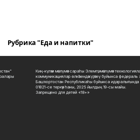
Рубрика "Еда и напитки"
остан"
Киң-күләм мәғлүмәт сараһы Элемтә, мәғлүмәт технологиял
саралары
коммуникациялар өлкәһендә күҙәтеү буйынса федераль 
Башҡортостан Республикаһы буйынса идаралығында те
01821-се теркәү һаны, 2025 йылдың 19-сы майы.
Запрещено для детей «18+»