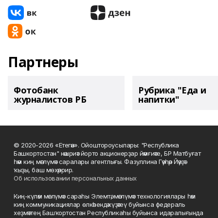
Партнеры
Фотобанк
Рубрика "Еда и
журналистов РБ
напитки"
© 2020-2026 «Етегән». Ойоштороусылары: "Республика
Башкортостан" нәшриәт йорто акционерҙар йәмғиәте, БР Матбуғат
һәм киң мәғлүмәт саралары агентлығы. Фазуллина Гәүһәр Йәүҙәт
ҡыҙы, баш мөхәррир.
Об использовании персональных данных
Киң-күләм мәғлүмәт сараһы Элемтә, мәғлүмәт технологиялары һәм
киң коммуникациялар өлкәһендә күҙәтеү буйынса федераль
хеҙмәттең Башҡортостан Республикаһы буйынса идаралығында