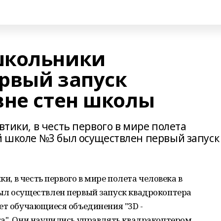
школьники
рвый запуск
вне стен школы
втики, в честь первого в мире полета
ой школе №3 был осуществлен первый запуск
ки, в честь первого в мире полета человека в
ыл осуществлен первый запуск квадрокоптера
ет обучающиеся объединения "3D -
та". Они научились управлять квадракоптером