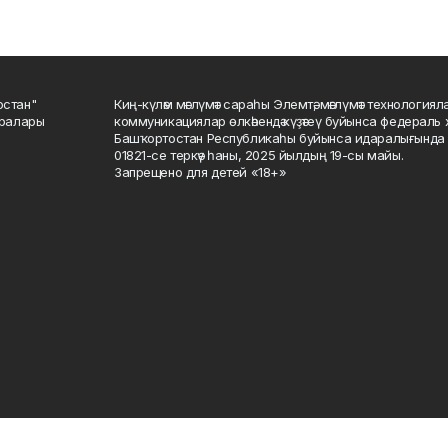
остан"
Киң-күләм мәғлүмәт сараһы Элемтә, мәғлүмәт технологиял
саралары
коммуникациялар өлкәһендә күҙәтеү буйынса федераль 
Башҡортостан Республикаһы буйынса идаралығында те
01821-се теркәү һаны, 2025 йылдың 19-сы майы.
Запрещено для детей «18+»