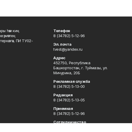
ары һәм киң
Телефон
хеҙмәттең
8 (34782) 5-12-96
ркәлгән, ПИ ТУ02-
Эл. почта
tvest@yandex.ru
Адрес
452750, Республика
Башкортостан, г. Туймазы, ул.
Мичурина, 20Б
Рекламная служба
8 (34782) 5-13-00
Редакция
8 (34782) 5-13-05
Приемная
8 (34782) 5-12-96
Сотрудничество
8 (34782) 5-13-05