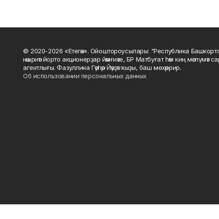
© 2020-2026 «Етегән». Ойоштороусылары: "Республика Башкорт
нәшриәт йорто акционерҙар йәмғиәте, БР Матбуғат һәм киң мәғлүмәт 
агентлығы. Фазуллина Гәүһәр Йәүҙәт ҡыҙы, баш мөхәррир.
Об использовании персональных данных