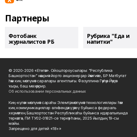
Партнеры
Фотобанк
Рубрика "Еда и
журналистов РБ
напитки"
© 2020-2026 «Етегән». Ойоштороусылары: "Республика
Башкортостан" нәшриәт йорто акционерҙар йәмғиәте, БР Матбуғат
һәм киң мәғлүмәт саралары агентлығы. Фазуллина Гәүһәр Йәүҙәт
ҡыҙы, баш мөхәррир.
Об использовании персональных данных
Киң-күләм мәғлүмәт сараһы Элемтә, мәғлүмәт технологиялары һәм
киң коммуникациялар өлкәһендә күҙәтеү буйынса федераль
хеҙмәттең Башҡортостан Республикаһы буйынса идаралығында
теркәлгән, ПИ ТУ02-01821-се теркәү һаны, 2025 йылдың 19-сы
майы.
Запрещено для детей «18+»