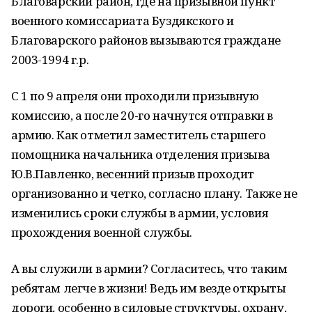
Благоварский район, где на призывной пункт
военного комиссариата Буздякского и
Благоварского районов вызываются граждане
2003-1994 г.р.
С 1 по 9 апреля они проходили призывную
комиссию, а после 20-го начнутся отправки в
армию. Как отметил заместитель старшего
помощника начальника отделения призыва
Ю.В.Павленко, весенний призыв проходит
организованно и четко, согласно плану. Также не
изменились сроки службы в армии, условия
прохождения военной службы.
А вы служили в армии? Согласитесь, что таким
ребятам легче в жизни! Ведь им везде открыты
дороги, особенно в силовые структуры, охрану,