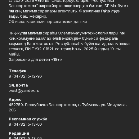
© 2020-2026 «Етегән». Ойоштороусылары: "Республика
Башкортостан" нәшриәт йорто акционерҙар йәмғиәте, БР Матбуғат
һәм киң мәғлүмәт саралары агентлығы. Фазуллина Гәүһәр Йәүҙәт
ҡыҙы, баш мөхәррир.
Об использовании персональных данных
Киң-күләм мәғлүмәт сараһы Элемтә, мәғлүмәт технологиялары һәм
киң коммуникациялар өлкәһендә күҙәтеү буйынса федераль
хеҙмәттең Башҡортостан Республикаһы буйынса идаралығында
теркәлгән, ПИ ТУ02-01821-се теркәү һаны, 2025 йылдың 19-сы
майы.
Запрещено для детей «18+»
Телефон
8 (34782) 5-12-96
Эл. почта
tvest@yandex.ru
Адрес
452750, Республика Башкортостан, г. Туймазы, ул. Мичурина,
20Б
Рекламная служба
8 (34782) 5-13-00
Редакция
8 (34782) 5-13-05