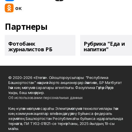
Партнеры
Фотобанк
Рубрика "Еда и
журналистов РБ
напитки"
© 2020-2026 «Етегән». Ойоштороусылары: "Республика
Башкортостан" нәшриәт йорто акционерҙар йәмғиәте, БР Матбуғат
һәм киң мәғлүмәт саралары агентлығы. Фазуллина Гәүһәр Йәүҙәт
ҡыҙы, баш мөхәррир.
Об использовании персональных данных
Киң-күләм мәғлүмәт сараһы Элемтә, мәғлүмәт технологиялары һәм
киң коммуникациялар өлкәһендә күҙәтеү буйынса федераль
хеҙмәттең Башҡортостан Республикаһы буйынса идаралығында
теркәлгән, ПИ ТУ02-01821-се теркәү һаны, 2025 йылдың 19-сы
майы.