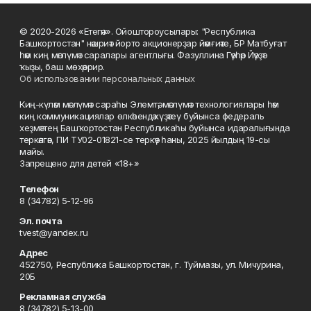
© 2020-2026 «Етегән». Ойоштороусылары: "Республика
Башкортостан" нәшриәт йорто акционерҙар йәмғиәте, БР Матбуғат
һәм киң мәғлүмәт саралары агентлығы. Фазуллина Гәүһәр Йәүҙәт
ҡыҙы, баш мөхәррир.
Об использовании персональных данных
Киң-күләм мәғлүмәт сараһы Элемтә, мәғлүмәт технологиялары һәм
киң коммуникациялар өлкәһендә күҙәтеү буйынса федераль
хеҙмәттең Башҡортостан Республикаһы буйынса идаралығында
теркәлгән, ПИ ТУ02-01821-се теркәү һаны, 2025 йылдың 19-сы
майы.
Запрещено для детей «18+»
Телефон
8 (34782) 5-12-96
Эл. почта
tvest@yandex.ru
Адрес
452750, Республика Башкортостан, г. Туймазы, ул. Мичурина,
20Б
Рекламная служба
8 (34782) 5-13-00