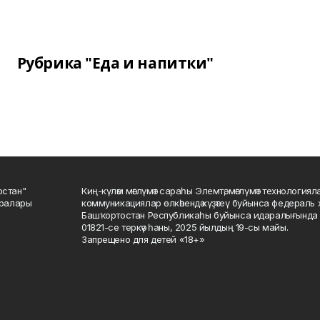
Рубрика "Еда и напитки"
остан"
Киң-күләм мәғлүмәт сараһы Элемтә, мәғлүмәт технологиял
саралары
коммуникациялар өлкәһендә күҙәтеү буйынса федераль 
Башҡортостан Республикаһы буйынса идаралығында те
01821-се теркәү һаны, 2025 йылдың 19-сы майы.
Запрещено для детей «18+»