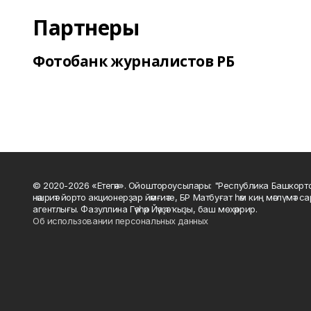
Партнеры
Фотобанк журналистов РБ
© 2020-2026 «Етегән». Ойоштороусылары: "Республика Башкорт
нәшриәт йорто акционерҙар йәмғиәте, БР Матбуғат һәм киң мәғлүмәт 
агентлығы. Фазуллина Гәүһәр Йәүҙәт ҡыҙы, баш мөхәррир.
Об использовании персональных данных