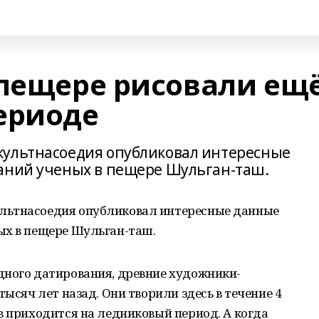
 пещере рисовали ещ
ериоде
культнасоедия опубликовал интересные
ваний ученых в пещере Шульган-таш.
льтнасоедия опубликовал интересные данные
ых в пещере Шульган-таш.
дного датирования, древние художники-
тысяч лет назад. Они творили здесь в течение 4
в приходится на ледниковый период. А когда