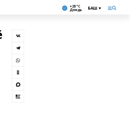
+28 °С
Дождь
ё