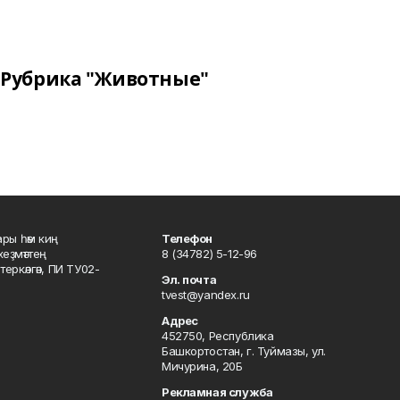
Рубрика "Животные"
ары һәм киң
Телефон
хеҙмәттең
8 (34782) 5-12-96
ркәлгән, ПИ ТУ02-
Эл. почта
tvest@yandex.ru
Адрес
452750, Республика
Башкортостан, г. Туймазы, ул.
Мичурина, 20Б
Рекламная служба