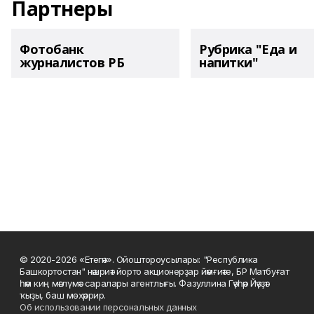
Партнеры
Фотобанк
Рубрика "Еда и
журналистов РБ
напитки"
© 2020-2026 «Етегән». Ойоштороусылары: "Республика
Башкортостан" нәшриәт йорто акционерҙар йәмғиәте, БР Матбуғат
һәм киң мәғлүмәт саралары агентлығы. Фазуллина Гәүһәр Йәүҙәт
ҡыҙы, баш мөхәррир.
Об использовании персональных данных