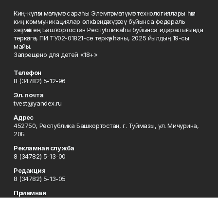
Киң-күләм мәғлүмәт сараһы Элемтә, мәғлүмәт технологиялары һәм
киң коммуникациялар өлкәһендә күҙәтеү буйынса федераль
хеҙмәттең Башҡортостан Республикаһы буйынса идаралығында
теркәлгән, ПИ ТУ02-01821-се теркәү һаны, 2025 йылдың 19-сы
майы.
Запрещено для детей «18+»
Телефон
8 (34782) 5-12-96
Эл. почта
tvest@yandex.ru
Адрес
452750, Республика Башкортостан, г. Туймазы, ул. Мичурина,
20Б
Рекламная служба
8 (34782) 5-13-00
Редакция
8 (34782) 5-13-05
Приемная
8 (34782) 5-12-96
Сотрудничество