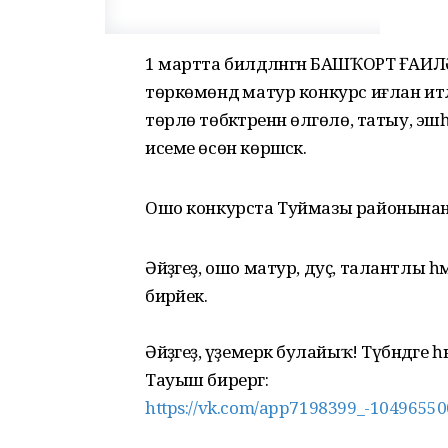
1 мартта билдәләнгән БАШҠОРТ ҒАИ
төркөмөндә матур конкурс иғлан ит
төрлө төбәктәренән өлгөлө, татыу, 
исеме өсөн көрәшәсәк.
Ошо конкурста Туймазы районынан Ә
Әйҙәгеҙ, ошо матур, дуҫ, талантлы һә
бирәйек.
Әйҙәгеҙ, әүҙемерәк булайыҡ! Түбәндә
Тауыш бирергә:
https://vk.com/app7198399_-1049655