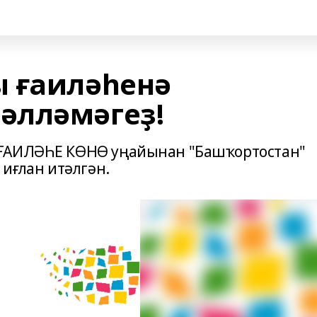
 ғаиләһенә
әлләмәгеҙ!
 ҒАИЛӘҺЕ КӨНӨ уңайынан "Башҡортостан"
 иғлан итәлгән.