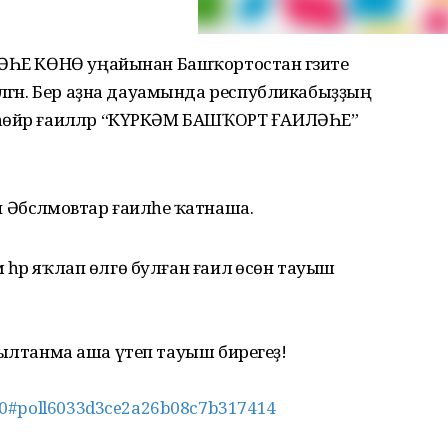
ЛӘҺЕ КӨНӨ уңайынан Башҡортостан гәзите
әлгән. Бер аҙна дауамында республикабыҙҙың
эшһөйәр ғаиләләр “КҮРКӘМ БАШҠОРТ ҒАИЛӘҺЕ”
бсәләмовтар ғаиләһе ҡатнаша.
м һәр яҡлап өлгө булған ғаилә өсөн тауыш
ге һылтанма аша үтеп тауыш бирегеҙ!
00#poll6033d3ce2a26b08c7b317414