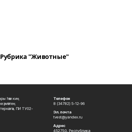
Рубрика "Животные"
ары һәм киң
Телефон
хеҙмәттең
8 (34782) 5-12-96
ркәлгән, ПИ ТУ02-
Эл. почта
tvest@yandex.ru
Адрес
452750, Республика