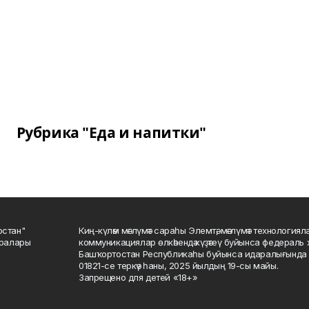
Рубрика "Еда и напитки"
остан"
Киң-күләм мәғлүмәт сараһы Элемтә, мәғлүмәт технологиял
саралары
коммуникациялар өлкәһендә күҙәтеү буйынса федераль 
Башҡортостан Республикаһы буйынса идаралығында те
01821-се теркәү һаны, 2025 йылдың 19-сы майы.
Запрещено для детей «18+»