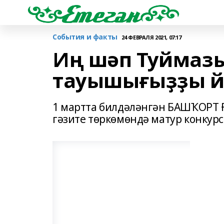
События и факты
24 ФЕВРАЛЯ 2021, 07:17
Иң шәп Туймазы
тауышығыҙҙы й
1 мартта билдәләнгән БАШҠОРТ
гәзите төркөмөндә матур конкурс