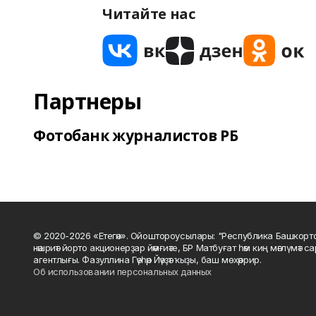
Читайте нас
Партнеры
Фотобанк журналистов РБ
© 2020-2026 «Етегән». Ойоштороусылары: "Республика Башкорт
нәшриәт йорто акционерҙар йәмғиәте, БР Матбуғат һәм киң мәғлүмәт 
агентлығы. Фазуллина Гәүһәр Йәүҙәт ҡыҙы, баш мөхәррир.
Об использовании персональных данных