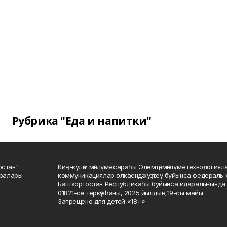
Рубрика "Еда и напитки"
остан"
Киң-күләм мәғлүмәт сараһы Элемтә, мәғлүмәт технологиял
саралары
коммуникациялар өлкәһендә күҙәтеү буйынса федераль 
Башҡортостан Республикаһы буйынса идаралығында те
01821-се теркәү һаны, 2025 йылдың 19-сы майы.
Запрещено для детей «18+»