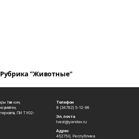
Рубрика "Животные"
ары һәм киң
Телефон
хеҙмәттең
8 (34782) 5-12-96
ркәлгән, ПИ ТУ02-
Эл. почта
tvest@yandex.ru
Адрес
452750, Республика