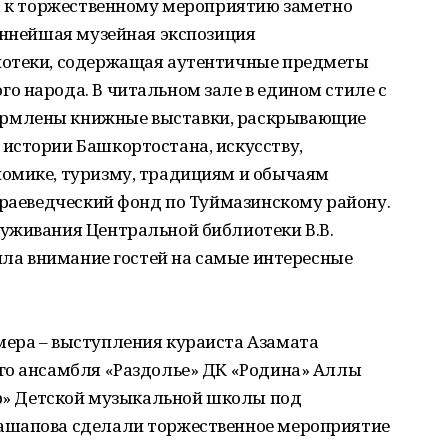
ка к торжественному мероприятию заметно
еннейшая музейная экспозиция
иотеки, содержащая аутентичные предметы
о народа. В читальном зале в едином стиле с
рмлены книжные выставки, раскрывающие
истории Башкортостана, искусству,
омике, туризму, традициям и обычаям
краеведческий фонд по Туймазинскому району.
уживания Центральной библиотеки В.В.
тила внимание гостей на самые интересные
ера – выступления кураиста Азамата
го ансамбля «Раздолье» ДК «Родина» Аллы
әр» Детской музыкальной школы под
ашапова сделали торжественное мероприятие