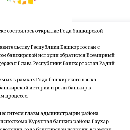
еке состоялось открытие Года башкирской
равительству Республики Башкортостан с
дом башкирской истории обратился Всемирный
держал Глава Республики Башкортостан Радий
имых в рамках Года башкирского языка -
башкирской истории и роли башкир в
м процессе.
аместителя главы администрации района
 исполкома Курултая башкир района Гаухар
оведения Года башкирской истории, в рамках