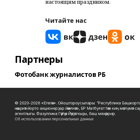
настоящим праздником.
Читайте нас
Партнеры
Фотобанк журналистов РБ
© 2020-2026 «Етегән». Ойоштороусылары: "Республика Башкорт
нәшриәт йорто акционерҙар йәмғиәте, БР Матбуғат һәм киң мәғлүмәт 
агентлығы. Фазуллина Гәүһәр Йәүҙәт ҡыҙы, баш мөхәррир.
Об использовании персональных данных