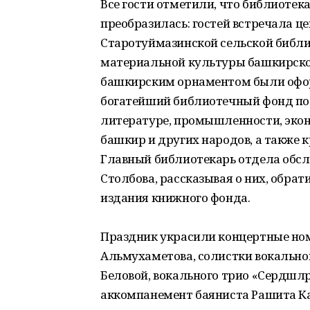
Все гости отметили, что библиоте
преобразилась: гостей встречала ц
Старотуймазинской сельской библ
материальной культуры башкирског
башкирским орнаментом были офо
богатейший библиотечный фонд по 
литературе, промышленности, экон
башкир и других народов, а также 
Главный библиотекарь отдела обсл
Столбова, рассказывая о них, обра
издания книжного фонда.
Праздник украсили концертные ном
Альмухаметова, солистки вокально
Беловой, вокального трио «Сердәшл
аккомпанемент баяниста Рашита К