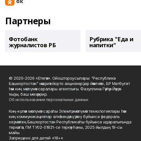
Партнеры
Фотобанк
Рубрика "Еда и
журналистов РБ
напитки"
© 2020-2026 «Етегән». Ойоштороусылары: "Республика
Башкортостан" нәшриәт йорто акционерҙар йәмғиәте, БР Матбуғат
һәм киң мәғлүмәт саралары агентлығы. Фазуллина Гәүһәр Йәүҙәт
ҡыҙы, баш мөхәррир.
Об использовании персональных данных
Киң-күләм мәғлүмәт сараһы Элемтә, мәғлүмәт технологиялары һәм
киң коммуникациялар өлкәһендә күҙәтеү буйынса федераль
хеҙмәттең Башҡортостан Республикаһы буйынса идаралығында
теркәлгән, ПИ ТУ02-01821-се теркәү һаны, 2025 йылдың 19-сы
майы.
Запрещено для детей «18+»