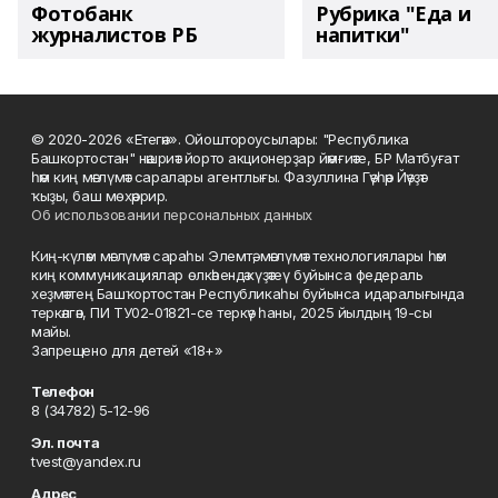
Фотобанк
Рубрика "Еда и
журналистов РБ
напитки"
© 2020-2026 «Етегән». Ойоштороусылары: "Республика
Башкортостан" нәшриәт йорто акционерҙар йәмғиәте, БР Матбуғат
һәм киң мәғлүмәт саралары агентлығы. Фазуллина Гәүһәр Йәүҙәт
ҡыҙы, баш мөхәррир.
Об использовании персональных данных
Киң-күләм мәғлүмәт сараһы Элемтә, мәғлүмәт технологиялары һәм
киң коммуникациялар өлкәһендә күҙәтеү буйынса федераль
хеҙмәттең Башҡортостан Республикаһы буйынса идаралығында
теркәлгән, ПИ ТУ02-01821-се теркәү һаны, 2025 йылдың 19-сы
майы.
Запрещено для детей «18+»
Телефон
8 (34782) 5-12-96
Эл. почта
tvest@yandex.ru
Адрес