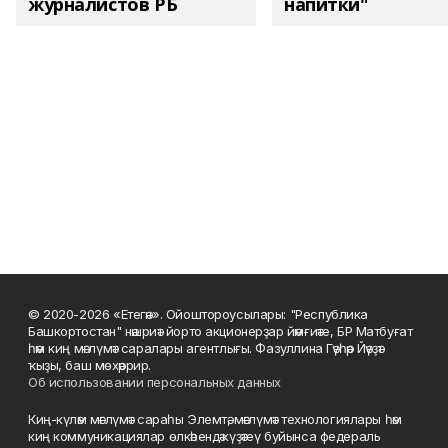
журналистов РБ
напитки"
© 2020-2026 «Етегән». Ойоштороусылары: "Республика
Башкортостан" нәшриәт йорто акционерҙар йәмғиәте, БР Матбуғат
һәм киң мәғлүмәт саралары агентлығы. Фазуллина Гәүһәр Йәүҙәт
ҡыҙы, баш мөхәррир.
Об использовании персональных данных
Киң-күләм мәғлүмәт сараһы Элемтә, мәғлүмәт технологиялары һәм
киң коммуникациялар өлкәһендә күҙәтеү буйынса федераль