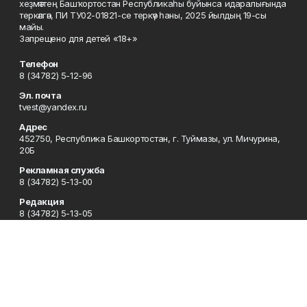
хеҙмәттең Башҡортостан Республикаһы буйынса идаралығында
теркәлгән, ПИ ТУ02-01821-се теркәү һаны, 2025 йылдың 19-сы
майы.
Запрещено для детей «18+»
Телефон
8 (34782) 5-12-96
Эл. почта
tvest@yandex.ru
Адрес
452750, Республика Башкортостан, г. Туймазы, ул. Мичурина,
20Б
Рекламная служба
8 (34782) 5-13-00
Редакция
8 (34782) 5-13-05
Приемная
8 (34782) 5-12-96
Сотрудничество
8 (34782) 5-13-05
Отдел кадров