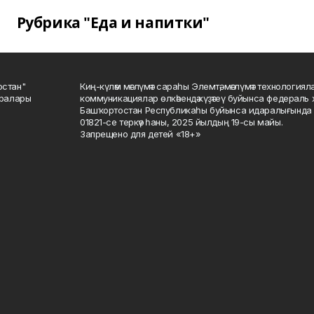
Рубрика "Еда и напитки"
остан"
Киң-күләм мәғлүмәт сараһы Элемтә, мәғлүмәт технологиял
саралары
коммуникациялар өлкәһендә күҙәтеү буйынса федераль 
Башҡортостан Республикаһы буйынса идаралығында те
01821-се теркәү һаны, 2025 йылдың 19-сы майы.
Запрещено для детей «18+»