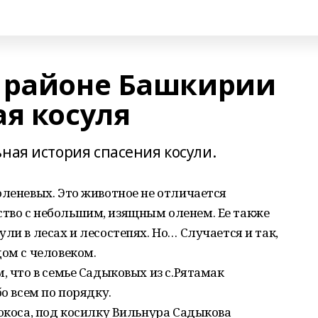
 районе Башкирии
ая косуля
ная история спасения косули.
оленевых. Это животное не отличается
тво с небольшим, изящным оленем. Ее также
ли в лесах и лесостепях. Но… Случается и так,
дом с человеком.
, что в семье Садыковых из с.Рятамак
бо всем по порядку.
нокоса, под косилку Вильнура Садыкова