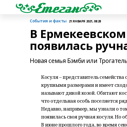
События и факты
21 ЯНВАРЯ 2021, 08:28
В Ермекеевском
появилась ручн
Новая семья Бэмби или Трогатель
Косуля – представитель семейства 
крупными размерами и имеет сходс
называют дикой козой. Обитают косу
что отдельная особь поселяется ря
Недавно, например, мы узнали о том
появилась своя ручная косуля. Но о
В июне прошлого года, во время се