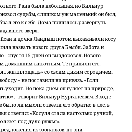
отного. Рана была небольшая, но Вильнур
роизвол судьбы, слишком уж маленький он был,
рал его к себе. Дома пришлось развернуть
адавшего зверя.
Ляйсан и дочка Ландыш потом выхаживали косу
ла назвать нового друга Бэмби. Забота и
 - спустя 15 дней он выздоровел. Нового
им домашним животным. Те приняли его,
елят жилплощадь» со своим диким сородичем.
вободу – не поставили на привязь. «Если
ть уходит. Но пока днем он гуляет на природе,
атно», - говорит Вильнур Нургалеевич. В ходе
 было ли мысли отвезти его обратно в лес, в
мьи ответил: «Косуля стала настолько ручной,
 полезет под дуло ружья».
редложения из зоопарков, но они