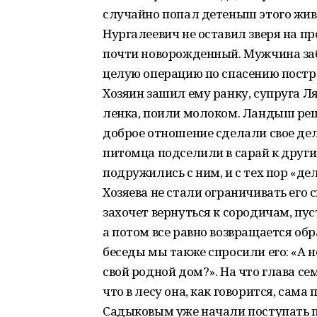
случайно попал детеныш этого жив
Нургалеевич не оставил зверя на п
почти новорожденный. Мужчина заб
целую операцию по спасению постр
Хозяин зашил ему ранку, супруга 
ленка, поили молоком. Ландыш реши
доброе отношение сделали свое дело
питомца подселили в сарай к друг
подружились с ним, и с тех пор «д
Хозяева не стали ограничивать его с
захочет вернуться к сородичам, пус
а потом все равно возвращается обр
беседы мы также спросили его: «А не
свой родной дом?». На что глава се
что в лесу она, как говорится, сама
Садыковым уже начали поступать п