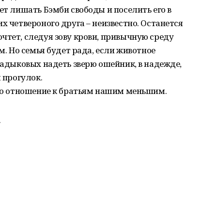
ет лишать Бэмби свободы и поселить его в
х четвероного друга – неизвестно. Останется
чтет, следуя зову крови, привычную среду
им. Но семья будет рада, если животное
 Садыковых надеть зверю ошейник, в надежде,
я прогулок.
его отношение к братьям нашим меньшим.
.