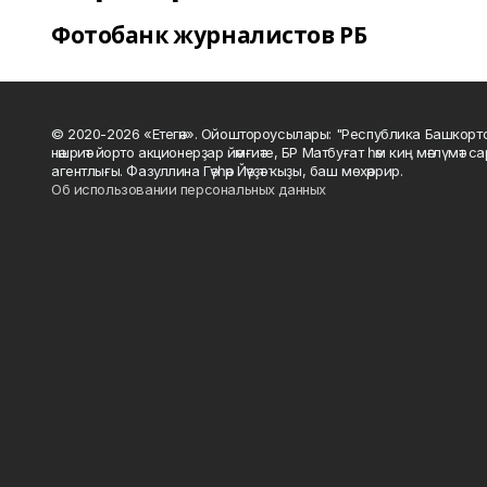
Фотобанк журналистов РБ
© 2020-2026 «Етегән». Ойоштороусылары: "Республика Башкорт
нәшриәт йорто акционерҙар йәмғиәте, БР Матбуғат һәм киң мәғлүмәт 
агентлығы. Фазуллина Гәүһәр Йәүҙәт ҡыҙы, баш мөхәррир.
Об использовании персональных данных