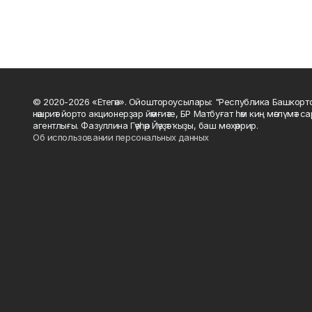
© 2020-2026 «Етегән». Ойоштороусылары: "Республика Башкорт
нәшриәт йорто акционерҙар йәмғиәте, БР Матбуғат һәм киң мәғлүмәт 
агентлығы. Фазуллина Гәүһәр Йәүҙәт ҡыҙы, баш мөхәррир.
Об использовании персональных данных