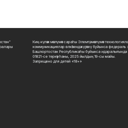
остан"
Киң-күләм мәғлүмәт сараһы Элемтә, мәғлүмәт технологиял
саралары
коммуникациялар өлкәһендә күҙәтеү буйынса федераль 
Башҡортостан Республикаһы буйынса идаралығында те
01821-се теркәү һаны, 2025 йылдың 19-сы майы.
Запрещено для детей «18+»