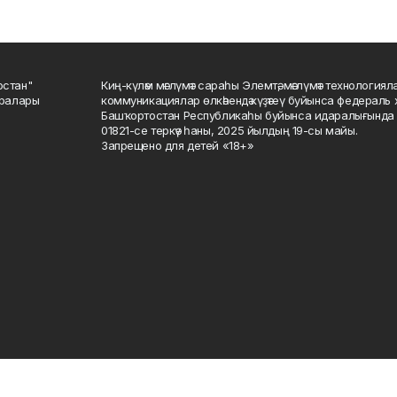
остан"
Киң-күләм мәғлүмәт сараһы Элемтә, мәғлүмәт технологиял
саралары
коммуникациялар өлкәһендә күҙәтеү буйынса федераль 
Башҡортостан Республикаһы буйынса идаралығында те
01821-се теркәү һаны, 2025 йылдың 19-сы майы.
Запрещено для детей «18+»