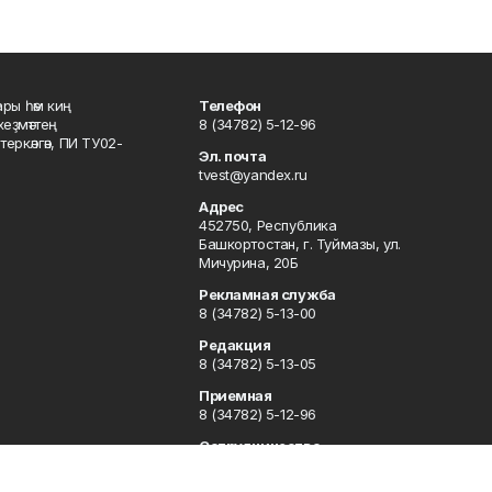
ары һәм киң
Телефон
хеҙмәттең
8 (34782) 5-12-96
ркәлгән, ПИ ТУ02-
Эл. почта
tvest@yandex.ru
Адрес
452750, Республика
Башкортостан, г. Туймазы, ул.
Мичурина, 20Б
Рекламная служба
8 (34782) 5-13-00
Редакция
8 (34782) 5-13-05
Приемная
8 (34782) 5-12-96
Сотрудничество
8 (34782) 5-13-05