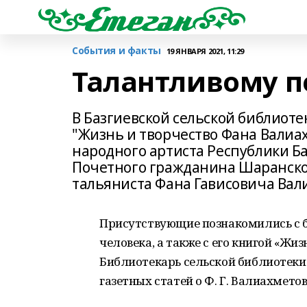
События и факты
19 ЯНВАРЯ 2021, 11:29
Талантливому пе
В Базгиевской сельской библиот
"Жизнь и творчество Фана Вали
народного артиста Республики Б
Почетного гражданина Шаранског
тальяниста Фана Гависовича Вал
Присутствующие познакомились с б
человека, а также с его книгой «Жиз
Библиотекарь сельской библиотеки 
газетных статей о Ф. Г. Валиахметов