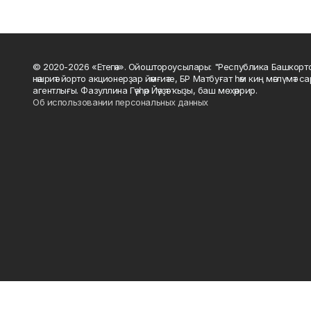
© 2020-2026 «Етегән». Ойоштороусылары: "Республика Башкорт
нәшриәт йорто акционерҙар йәмғиәте, БР Матбуғат һәм киң мәғлүмәт 
агентлығы. Фазуллина Гәүһәр Йәүҙәт ҡыҙы, баш мөхәррир.
Об использовании персональных данных