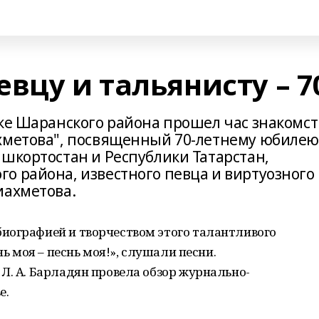
вцу и тальянисту – 7
еке Шаранского района прошел час знакомст
ахметова", посвященный 70-летнему юбиле
ашкортостан и Республики Татарстан,
о района, известного певца и виртуозного
иахметова.
иографией и творчеством этого талантливого
нь моя – песнь моя!», слушали песни.
Л. А. Барладян провела обзор журнально-
е.