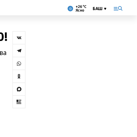
+26 °С
Ясно
0!
ва
ю