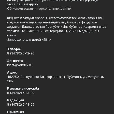
ҡыҙы, баш мөхәррир.
Об использовании персональных данных
Киң-күләм мәғлүмәт сараһы Элемтә, мәғлүмәт технологиялары һәм
киң коммуникациялар өлкәһендә күҙәтеү буйынса федераль
хеҙмәттең Башҡортостан Республикаһы буйынса идаралығында
теркәлгән, ПИ ТУ02-01821-се теркәү һаны, 2025 йылдың 19-сы
майы.
Запрещено для детей «18+»
Телефон
8 (34782) 5-12-96
Эл. почта
tvest@yandex.ru
Адрес
452750, Республика Башкортостан, г. Туймазы, ул. Мичурина,
20Б
Рекламная служба
8 (34782) 5-13-00
Редакция
8 (34782) 5-13-05
Приемная