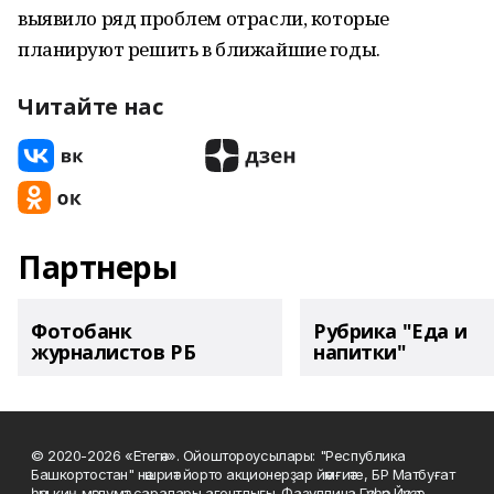
выявило ряд проблем отрасли, которые
планируют решить в ближайшие годы.
Читайте нас
Партнеры
Фотобанк
Рубрика "Еда и
журналистов РБ
напитки"
© 2020-2026 «Етегән». Ойоштороусылары: "Республика
Башкортостан" нәшриәт йорто акционерҙар йәмғиәте, БР Матбуғат
һәм киң мәғлүмәт саралары агентлығы. Фазуллина Гәүһәр Йәүҙәт