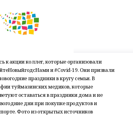
ь к акции коллег, которые организовали
теНовыйгодсНами и #Covid-19. Они призвали
овогодние праздники в кругу семьи. В
афии туймазинских медиков, которые
ветуют оставаться в праздники дома и не
овогодние дни при покупке продуктов и
спорте. Фото из открытых источников