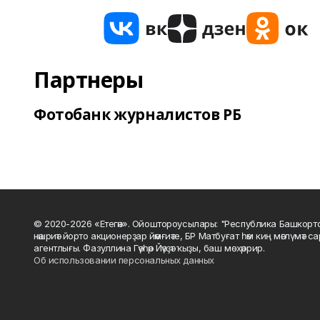
Партнеры
Фотобанк журналистов РБ
© 2020-2026 «Етегән». Ойоштороусылары: "Республика Башкорт
нәшриәт йорто акционерҙар йәмғиәте, БР Матбуғат һәм киң мәғлүмәт 
агентлығы. Фазуллина Гәүһәр Йәүҙәт ҡыҙы, баш мөхәррир.
Об использовании персональных данных