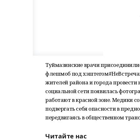
Туймазинские врачи присоединилис
флешмоб под хэштегом#НеВстречай
жителей района и города провести н
социальной сети появилась фотогр
работают в красной зоне. Медики со
подвергать себя опасности в предн
передвигаясь в общественном тран
Читайте нас