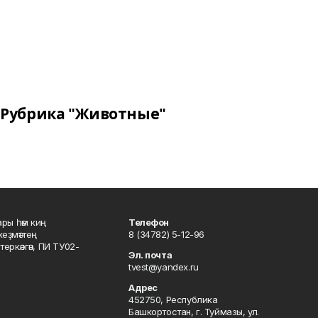
Рубрика "Животные"
ары һәм киң
Телефон
хеҙмәттең
8 (34782) 5-12-96
ркәлгән, ПИ ТУ02-
Эл. почта
tvest@yandex.ru
Адрес
452750, Республика
Башкортостан, г. Туймазы, ул.