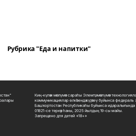
Рубрика "Еда и напитки"
остан"
Киң-күләм мәғлүмәт сараһы Элемтә, мәғлүмәт технологиял
саралары
коммуникациялар өлкәһендә күҙәтеү буйынса федераль 
Башҡортостан Республикаһы буйынса идаралығында те
01821-се теркәү һаны, 2025 йылдың 19-сы майы.
Запрещено для детей «18+»