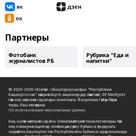
Партнеры
Фотобанк
Рубрика "Еда и
журналистов РБ
напитки"
© 2020-2026 «Етегән». Ойоштороусылары: "Республика
Башкортостан" нәшриәт йорто акционерҙар йәмғиәте, БР Матбуғат
һәм киң мәғлүмәт саралары агентлығы. Фазуллина Гәүһәр Йәүҙәт
ҡыҙы, баш мөхәррир.
Об использовании персональных данных
Киң-күләм мәғлүмәт сараһы Элемтә, мәғлүмәт технологиялары һәм
киң коммуникациялар өлкәһендә күҙәтеү буйынса федераль
хеҙмәттең Башҡортостан Республикаһы буйынса идаралығында