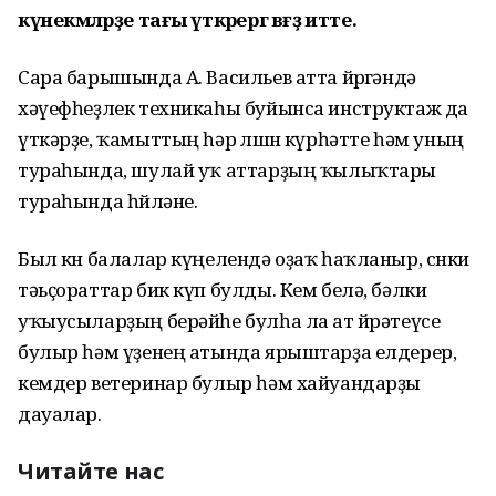
күнекмәләрҙе тағы үткәрергә вәғәҙә итте.
Сара барышында А. Васильев атта йөрөгәндә
хәүефһеҙлек техникаһы буйынса инструктаж да
үткәрҙе, ҡамыттың һәр өлөшөн күрһәтте һәм уның
тураһында, шулай уҡ аттарҙың ҡылыҡтары
тураһында һөйләне.
Был көн балалар күңелендә оҙаҡ һаҡланыр, сөнки
тәьҫораттар бик күп булды. Кем белә, бәлки
уҡыусыларҙың берәйһе булһа ла ат өйрәтеүсе
булыр һәм үҙенең атында ярыштарҙа елдерер,
кемдер ветеринар булыр һәм хайуандарҙы
дауалар.
Читайте нас