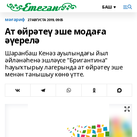
мәғариф
27 АВГУСТА 2019, 09:05
Ат өйрәтеү эше модаға
әүерелә
Шаранбаш Кенәз ауылындағы йыл
әйләнәһенә эшләүсе "Бригантина"
һауыҡтырыу лагерында ат өйрәтеү эше
менән танышыу көнө үтте.