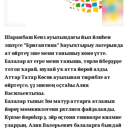
Шаранбаш Кенәз ауылындағы йыл әйләнәһенә
эшләүсе "Бригантина" һауыҡтырыу лагерында
ат өйрәтеү эше менән танышыу көнө үтте.
Балалар ат егәре менән таныша, төрлө әйберҙәрҙе
тотоп ҡарай, шулай уҡ атта йөрөй алды.
Аттар Татар Көсөк ауылынан тәжрибәле ат
өйрәтеүсе, үҙ эшенең оҫтаһы Алик
Васильевтыҡы.
Балалар тыныс һәм матур аттарға атланып
йөрөү мөмкинлегенән рәхәтләнеп файҙаланды.
Күпме йөрөһәләр ҙә, эйәр өҫтөнән төшкөләре килмәне
уларҙың. Алик Валерьевич балаларға бындай