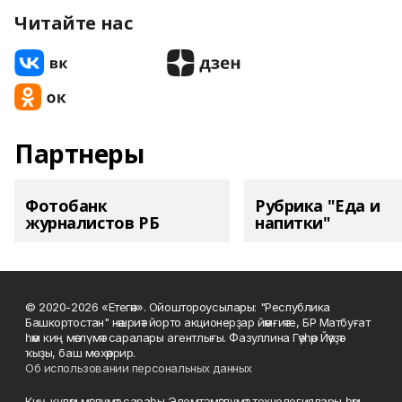
Читайте нас
Партнеры
Фотобанк
Рубрика "Еда и
журналистов РБ
напитки"
© 2020-2026 «Етегән». Ойоштороусылары: "Республика
Башкортостан" нәшриәт йорто акционерҙар йәмғиәте, БР Матбуғат
һәм киң мәғлүмәт саралары агентлығы. Фазуллина Гәүһәр Йәүҙәт
ҡыҙы, баш мөхәррир.
Об использовании персональных данных
Киң-күләм мәғлүмәт сараһы Элемтә, мәғлүмәт технологиялары һәм