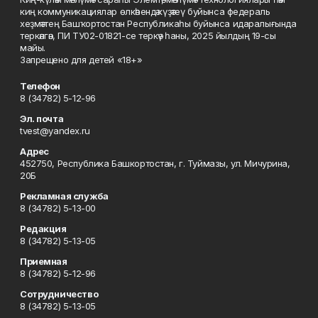
киң коммуникациялар өлкәһендә күҙәтеү буйынса федераль
хеҙмәттең Башҡортостан Республикаһы буйынса идаралығында
теркәлгән, ПИ ТУ02-01821-се теркәү һаны, 2025 йылдың 19-сы
майы.
Запрещено для детей «18+»
Телефон
8 (34782) 5-12-96
Эл. почта
tvest@yandex.ru
Адрес
452750, Республика Башкортостан, г. Туймазы, ул. Мичурина,
20Б
Рекламная служба
8 (34782) 5-13-00
Редакция
8 (34782) 5-13-05
Приемная
8 (34782) 5-12-96
Сотрудничество
8 (34782) 5-13-05