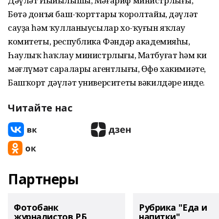
Дәүләт Йыйылышы, Мәғариф министрлығы,
Бөтә донъя баш-ҡорттары ҡоролтайы, дәүләт
сауҙа һәм ҡулланыусылар хо-ҡуғын яҡлау
комитеты, республика Фәндәр академияһы,
Һаулыҡ һаҡлау министрлығы, Матбуғат һәм киң
мәғлүмәт саралары агентлығы, Өфө хакимиәте,
Башҡорт дәүләт университеты вәкилдәре инде.
Читайте нас
Партнеры
Фотобанк
Рубрика "Еда и
журналистов РБ
напитки"