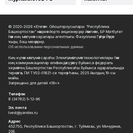
© 2020-2026 «Етегән». Ойоштороусылары: "Республика
Башкортостан" нәшриәт йорто акционерҙар йәмғиәте, БР Матбуғат
һәм киң мәғлүмәт саралары агентлығы. Фазуллина Гәүһәр Йәүҙәт
ҡыҙы, баш мөхәррир.
Об использовании персональных данных
Киң-күләм мәғлүмәт сараһы Элемтә, мәғлүмәт технологиялары һәм
киң коммуникациялар өлкәһендә күҙәтеү буйынса федераль
хеҙмәттең Башҡортостан Республикаһы буйынса идаралығында
теркәлгән, ПИ ТУ02-01821-се теркәү һаны, 2025 йылдың 19-сы
майы.
Запрещено для детей «18+»
Телефон
8 (34782) 5-12-96
Эл. почта
tvest@yandex.ru
Адрес
452750, Республика Башкортостан, г. Туймазы, ул. Мичурина,
20Б