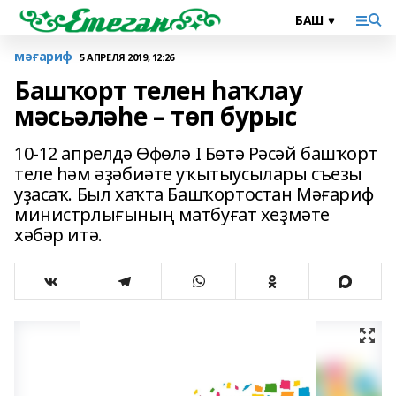
мәғариф
5 АПРЕЛЯ 2019, 12:26
Башҡорт телен һаҡлау
мәсьәләһе – төп бурыс
10-12 апрелдә Өфөлә I Бөтә Рәсәй башҡорт
теле һәм әҙәбиәте уҡытыусылары съезы
уҙасаҡ. Был хаҡта Башҡортостан Мәғариф
министрлығының матбуғат хеҙмәте
хәбәр итә.