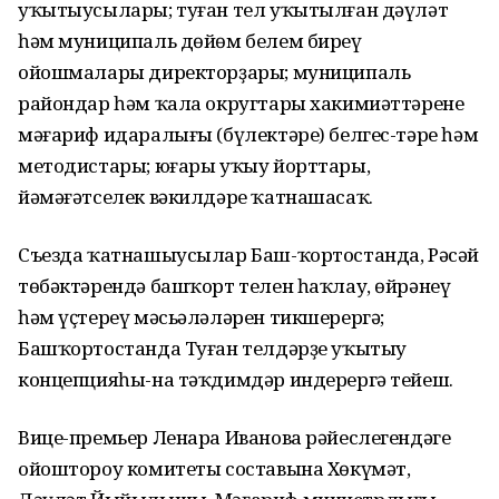
уҡытыусылары; туған тел уҡытылған дәүләт
һәм муниципаль дөйөм белем биреү
ойошмалары директорҙары; муниципаль
райондар һәм ҡала округтары хакимиәттәренең
мәғариф идаралығы (бүлектәре) белгес-тәре һәм
методистары; юғары уҡыу йорттары,
йәмәғәтселек вәкилдәре ҡатнашасаҡ.
Съезда ҡатнашыусылар Баш-ҡортостанда, Рәсәй
төбәктәрендә башҡорт телен һаҡлау, өйрәнеү
һәм үҫтереү мәсьәләләрен тикшерергә;
Башҡортостанда Туған телдәрҙе уҡытыу
концепцияһы-на тәҡдимдәр индерергә тейеш.
Вице-премьер Ленара Иванова рәйеслегендәге
ойоштороу комитеты составына Хөкүмәт,