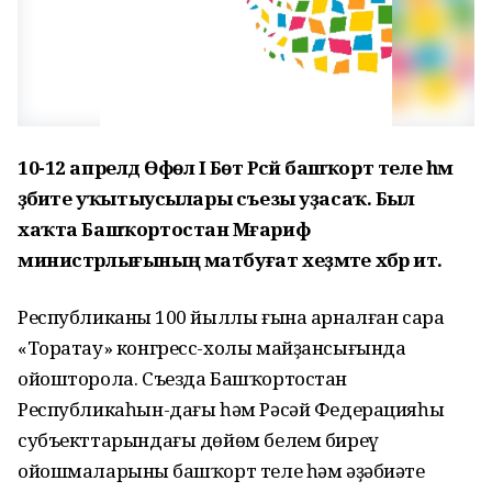
10-12 апрелдә Өфөлә I Бөтә Рәсәй башҡорт теле һәм
әҙәбиәте уҡытыусылары съезы уҙасаҡ. Был
хаҡта Башҡортостан Мәғариф
министрлығының матбуғат хеҙмәте хәбәр итә.
Республиканың 100 йыллы ғына арналған сара
«Торатау» конгресс-холы майҙансығында
ойошторола. Съезда Башҡортостан
Республикаһын-дағы һәм Рәсәй Федерацияһы
субъекттарындағы дөйөм белем биреү
ойошмаларының башҡорт теле һәм әҙәбиәте